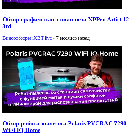
Обзор графического планшета XPPen Artist 12
3rd
Видеообзоры iXBT.live
•
7 месяцев назад
Обзор робота-пылесоса Polaris PVCRAC 7290
WiFi IQ Home