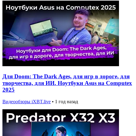
Для Doom: The Dark Ages, для игр в дороге, для
творчества, для ИИ. Ноутбуки Asus на Computex
2025
Видеообзоры iXBT.live
•
1 год назад