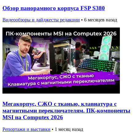
Обзор панорамного корпуса FSP S380
Видеообзоры и дайджесты редакции
•
6 месяцев назад
Мегакорпус, СЖО с тканью, клавиатура с
магнитными переключателям. ПК-компоненты
MSI на Computex 2026
Репортажи и выставки
•
1 месяц назад