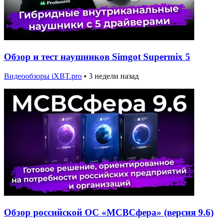
Обзор и тест наушников Simgot Supermix 5
Видеообзоры iXBT.pro
•
3 недели назад
Обзор российской ОС «МСВСфера» (версия 9.6)