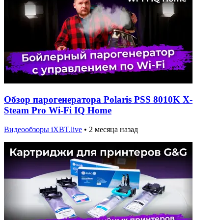
Обзор парогенератора Polaris PSS 8010K X-
Steam Pro Wi-Fi IQ Home
Видеообзоры iXBT.live
•
2 месяца назад