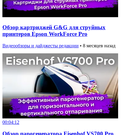
Обзор картриджей G&G для струйных
принтеров Epson WorkForce Pro
Видеообзоры и дайджесты редакции
•
8 месяцев назад
00:04:12
Обзор парогенератора Eisenhof VS700 Pro