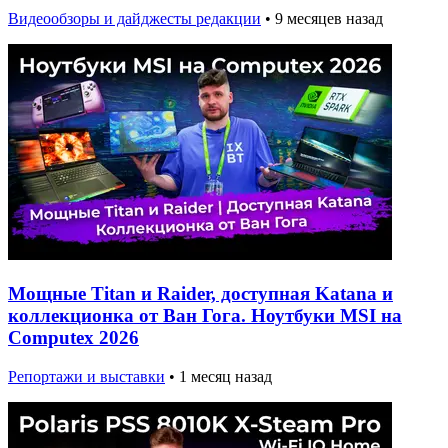
Видеообзоры и дайджесты редакции
•
9 месяцев назад
Мощные Titan и Raider, доступная Katana и
коллекционка от Ван Гога. Ноутбуки MSI на
Computex 2026
Репортажи и выставки
•
1 месяц назад