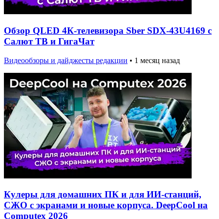
Обзор QLED 4К-телевизора Sber SDX-43U4169 с
Салют ТВ и ГигаЧат
Видеообзоры и дайджесты редакции
•
1 месяц назад
Кулеры для домашних ПК и для ИИ-станций,
СЖО с экранами и новые корпуса. DeepCool на
Computex 2026