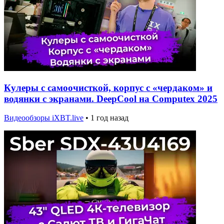
Кулеры с самоочисткой, корпус с «чердаком» и
водянки с экранами. DeepCool на Computex 2025
Видеообзоры iXBT.live
•
1 год назад