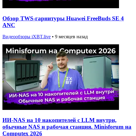
Обзор TWS-гарнитуры Huawei FreeBuds SE 4
ANC
Видеообзоры iXBT.live
•
9 месяцев назад
ИИ-NAS на 10 накопителей с LLM внутри,
обычные NAS и рабочая станция. Minisforum на
Computex 2026