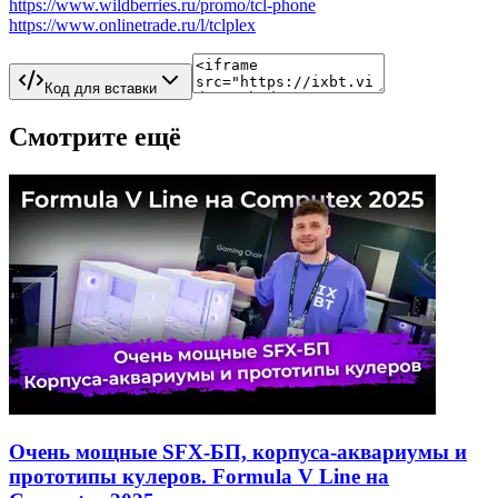
https://www.wildberries.ru/promo/tcl-phone
https://www.onlinetrade.ru/l/tclplex
Код для вставки
Смотрите ещё
Очень мощные SFX-БП, корпуса-аквариумы и
прототипы кулеров. Formula V Line на