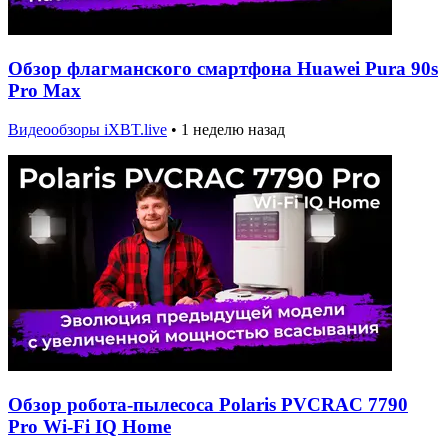
Обзор флагманского смартфона Huawei Pura 90s
Pro Max
Видеообзоры iXBT.live
•
1 неделю назад
Обзор робота-пылесоса Polaris PVCRAC 7790
Pro Wi-Fi IQ Home