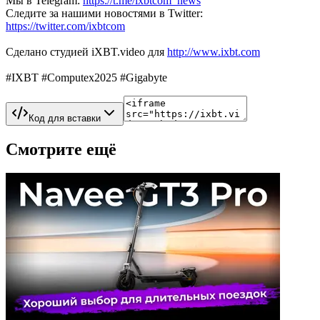
Мы в Telegram:
https://t.me/ixbtcom_news
Следите за нашими новостями в Twitter:
https://twitter.com/ixbtcom
Сделано студией iXBT.video для
http://www.ixbt.com
#IXBT #Computex2025 #Gigabyte
Код для вставки
Смотрите ещё