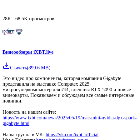
28K
=
68.5K
просмотров
Видеообзоры iXBT.live
Скачать
(
899.6 MB
)
Это видео про компоненты, которая компания Gigabyte
представила на выставке Computex 2025:
микросуперкомпьютер для ИИ, внешняя RTX 5090 и новые
видеокарты. Показываем и обсуждаем все самые интересные
новинки.
Новость на нашем сайте:
https://www.ixbt.com/news/2025/05/19/mac-mini-nvidia-dgx-spark-
gigabyte.html
Наша группа в VK:
https://vk.com/ixbt_official