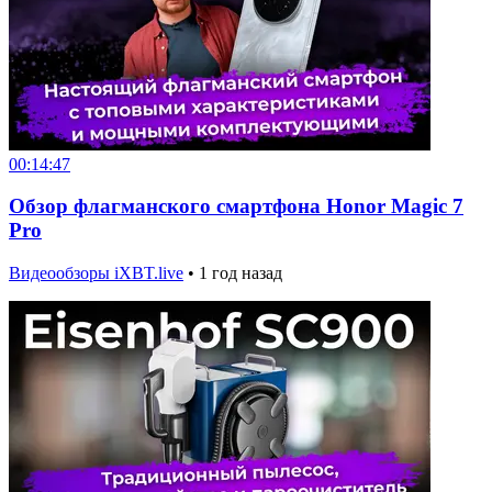
00:14:47
Обзор флагманского смартфона Honor Magic 7
Pro
Видеообзоры iXBT.live
•
1 год назад