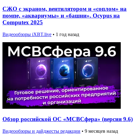
СЖО с экраном, вентилятором и «соплом» на
помпе, «аквариумы» и «башни». Ocypus на
Computex 2025
Видеообзоры iXBT.live
•
1 год назад
Обзор российской ОС «МСВСфера» (версия 9.6)
Видеообзоры и дайджесты редакции
•
9 месяцев назад