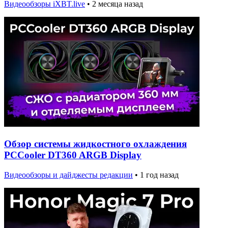
Видеообзоры iXBT.live
•
2 месяца назад
Обзор системы жидкостного охлаждения
PCCooler DT360 ARGB Display
Видеообзоры и дайджесты редакции
•
1 год назад