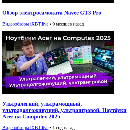
Обзор электросамоката Navee GT3 Pro
Видеообзоры iXBT.live
•
9 месяцев назад
Ультралегкий, ультрамощный,
ультрадолгоживущий, ультраигровой. Ноутбуки
Acer на Computex 2025
Видеообзоры iXBT.live
•
1 год назад