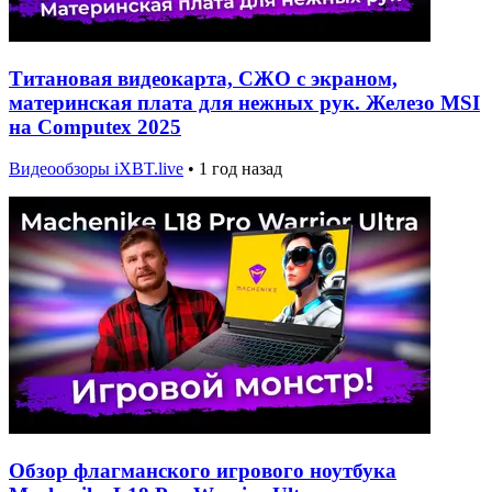
Титановая видеокарта, СЖО с экраном,
материнская плата для нежных рук. Железо MSI
на Computex 2025
Видеообзоры iXBT.live
•
1 год назад
Обзор флагманского игрового ноутбука