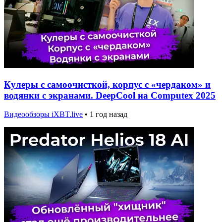
Кулеры с самоочисткой, корпус с «чердаком» и
водянки с экранами. DeepCool на Computex 2025
Видеообзоры iXBT.live
•
1 год назад