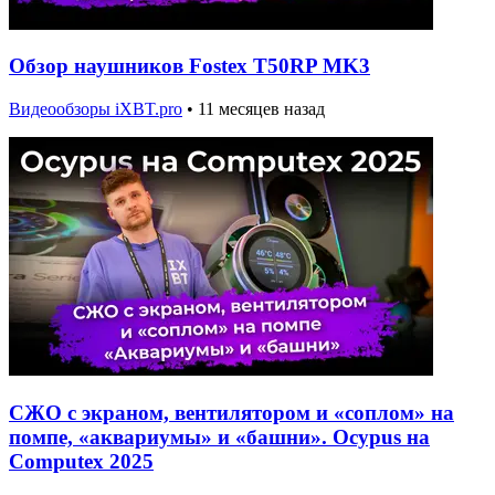
Обзор наушников Fostex T50RP MK3
Видеообзоры iXBT.pro
•
11 месяцев назад
СЖО с экраном, вентилятором и «соплом» на
помпе, «аквариумы» и «башни». Ocypus на
Computex 2025