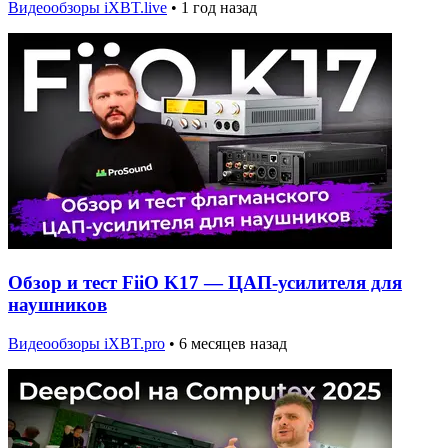
Видеообзоры iXBT.live
•
1 год назад
Обзор и тест FiiO K17 — ЦАП-усилителя для
наушников
Видеообзоры iXBT.pro
•
6 месяцев назад