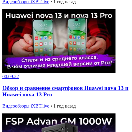
Видеообзоры iXBT.live
•
1 год назад
00:09:22
Обзор и сравнение смартфонов Huawei nova 13 и
Huawei nova 13 Pro
Видеообзоры iXBT.live
•
1 год назад