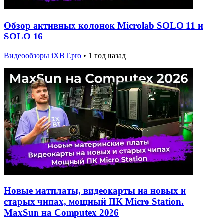
Обзор активных колонок Microlab SOLO 11 и
SOLO 16
Видеообзоры iXBT.pro
•
1 год назад
Новые матплаты, видеокарты на новых и
старых чипах, мощный ПК Micro Station.
MaxSun на Computex 2026