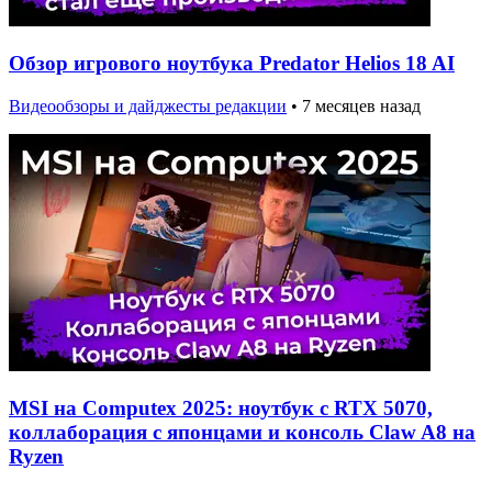
Обзор игрового ноутбука Predator Helios 18 AI
Видеообзоры и дайджесты редакции
•
7 месяцев назад
MSI на Computex 2025: ноутбук с RTX 5070,
коллаборация с японцами и консоль Claw A8 на
Ryzen