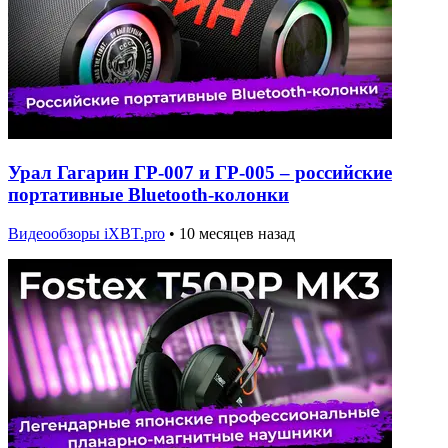
Урал Гагарин ГР-007 и ГР-005 – российские
портативные Bluetooth-колонки
Видеообзоры iXBT.pro
•
10 месяцев назад