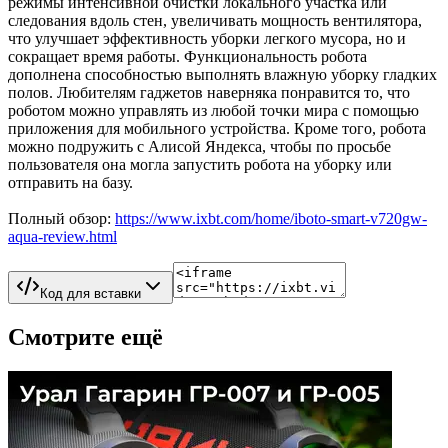
режимы интенсивной очистки локального участка или
следования вдоль стен, увеличивать мощность вентилятора,
что улучшает эффективность уборки легкого мусора, но и
сокращает время работы. Функциональность робота
дополнена способностью выполнять влажную уборку гладких
полов. Любителям гаджетов наверняка понравится то, что
роботом можно управлять из любой точки мира с помощью
приложения для мобильного устройства. Кроме того, робота
можно подружить с Алисой Яндекса, чтобы по просьбе
пользователя она могла запустить робота на уборку или
отправить на базу.
Полный обзор:
https://www.ixbt.com/home/iboto-smart-v720gw-
aqua-review.html
Код для вставки
Смотрите ещё