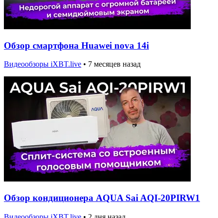
Обзор смартфона Huawei nova 14i
Видеообзоры iXBT.live
•
7 месяцев назад
Обзор кондиционера AQUA Sai AQI-20PIRW1
Видеообзоры iXBT.live
•
2 дня назад