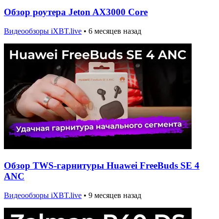
Обзор роутера Jeton AX3000 Core
Видеообзоры iXBT.live
•
6 месяцев назад
Обзор TWS-гарнитуры Huawei FreeBuds SE 4
ANC
Видеообзоры iXBT.live
•
9 месяцев назад