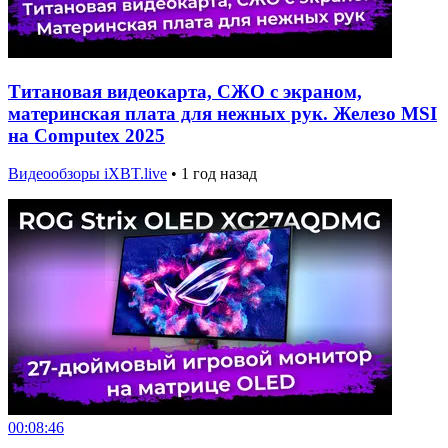
Титановая видеокарта, СЖО с экраном,
материнская плата для нежных рук. Железо MSI
на Computex 2025
Видеообзоры iXBT.live
•
1 год назад
00:08:46