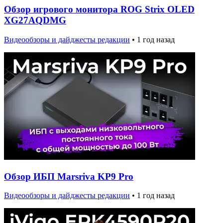
Обзор игрового монитора ROG Strix OLED
XG27AQDMG
Видеообзоры и дайджесты редакции
•
1 год назад
Обзор ИБП Marsriva KP9 Pro
Видеообзоры и дайджесты редакции
•
1 год назад