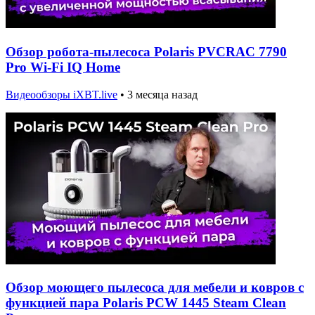
Обзор робота-пылесоса Polaris PVCRAC 7790
Pro Wi-Fi IQ Home
Видеообзоры iXBT.live
•
3 месяца назад
Обзор моющего пылесоса для мебели и ковров с
функцией пара Polaris PCW 1445 Steam Clean