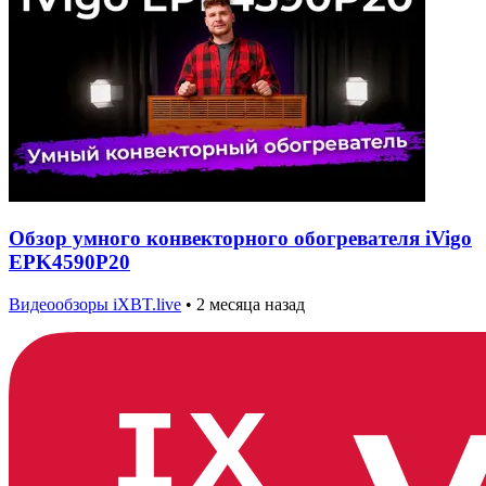
Обзор умного конвекторного обогревателя iVigo
EPK4590P20
Видеообзоры iXBT.live
•
2 месяца назад