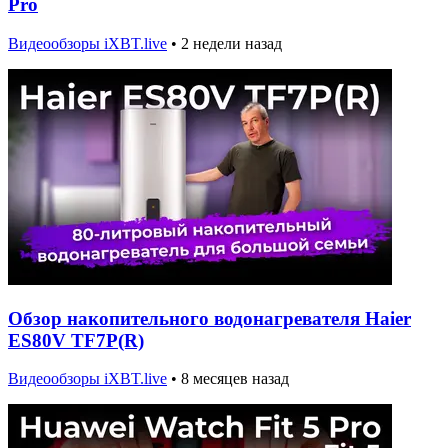
Pro
Видеообзоры iXBT.live
•
2 недели назад
Обзор накопительного водонагревателя Haier
ES80V TF7P(R)
Видеообзоры iXBT.live
•
8 месяцев назад