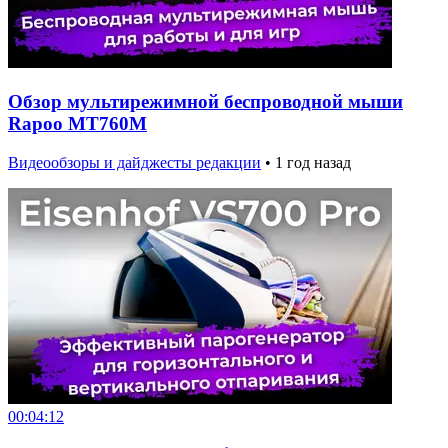
Обзор мультирежимной беспроводной мыши
Rapoo MT760M
Видеообзоры и дайджесты редакции
•
1 год назад
00:04:12