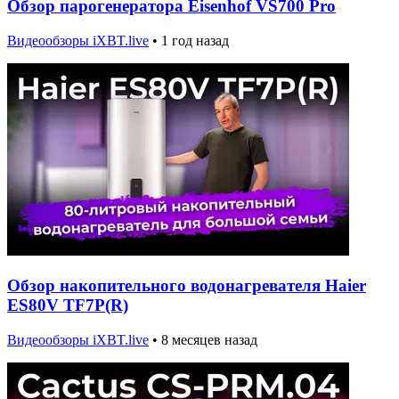
Обзор парогенератора Eisenhof VS700 Pro
Видеообзоры iXBT.live
•
1 год назад
Обзор накопительного водонагревателя Haier
ES80V TF7P(R)
Видеообзоры iXBT.live
•
8 месяцев назад