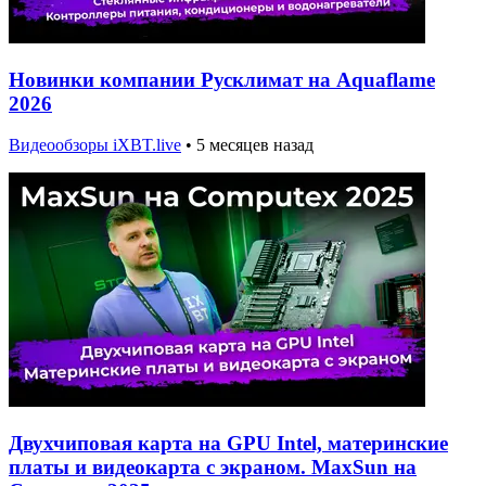
Новинки компании Русклимат на Aquaflame
2026
Видеообзоры iXBT.live
•
5 месяцев назад
Двухчиповая карта на GPU Intel, материнские
платы и видеокарта с экраном. MaxSun на