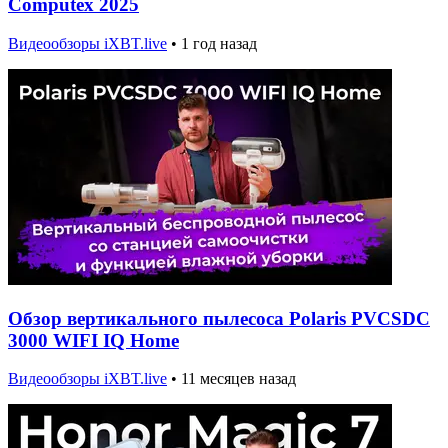
Computex 2025
Видеообзоры iXBT.live
•
1 год назад
Обзор вертикального пылесоса Polaris PVCSDC
3000 WIFI IQ Home
Видеообзоры iXBT.live
•
11 месяцев назад