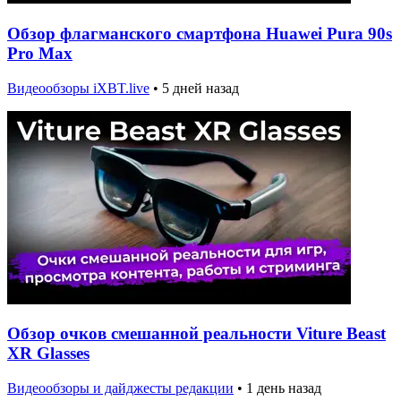
Обзор флагманского смартфона Huawei Pura 90s
Pro Max
Видеообзоры iXBT.live
•
5 дней назад
Обзор очков смешанной реальности Viture Beast
XR Glasses
Видеообзоры и дайджесты редакции
•
1 день назад