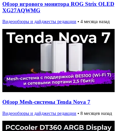
Обзор игрового монитора ROG Strix OLED
XG27AQWMG
Видеообзоры и дайджесты редакции
•
4 месяца назад
Обзор Mesh-системы Tenda Nova 7
Видеообзоры и дайджесты редакции
•
8 месяцев назад