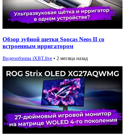
Обзор зубной щетки Soocas Neos II со
встроенным ирригатором
Видеообзоры iXBT.live
•
2 месяца назад