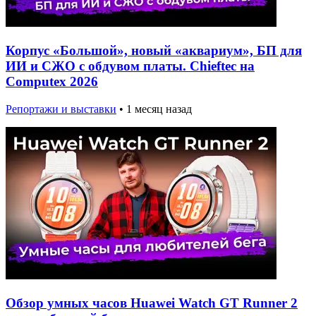
Корпус «Большой», новый «аквариум», БП для
ИИ и СЖО с обдувом платы. Chieftec на
Computex 2026
Репортажи и выставки
•
1 месяц назад
Обзор умных часов Huawei Watch GT Runner 2