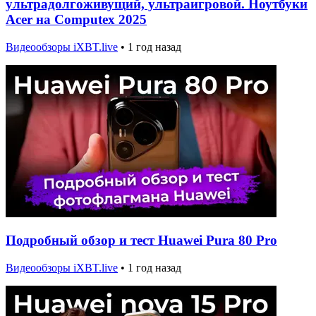
ультрадолгоживущий, ультраигровой. Ноутбуки
Acer на Computex 2025
Видеообзоры iXBT.live
•
1 год назад
Подробный обзор и тест Huawei Pura 80 Pro
Видеообзоры iXBT.live
•
1 год назад