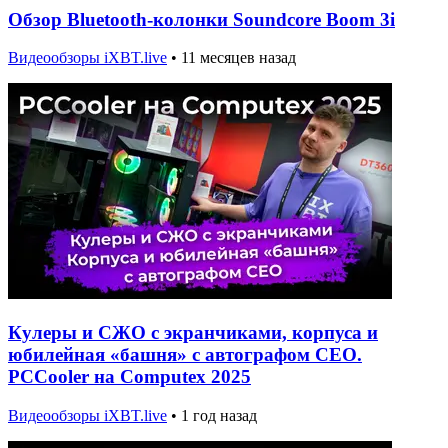
Обзор Bluetooth-колонки Soundcore Boom 3i
Видеообзоры iXBT.live
•
11 месяцев назад
Кулеры и СЖО с экранчиками, корпуса и
юбилейная «башня» с автографом CEO.
PCCooler на Computex 2025
Видеообзоры iXBT.live
•
1 год назад