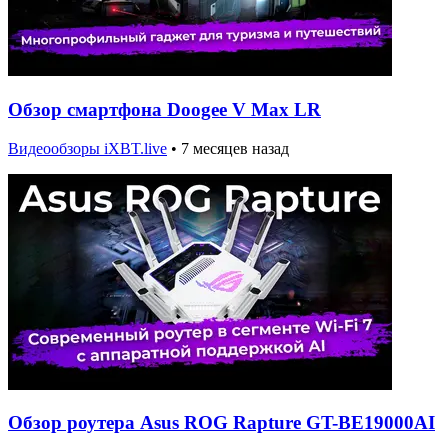
Обзор смартфона Doogee V Max LR
Видеообзоры iXBT.live
•
7 месяцев назад
Обзор роутера Asus ROG Rapture GT-BE19000AI