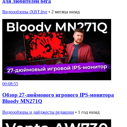
для любителей бега
Видеообзоры iXBT.live
•
2 месяца назад
00:08:55
Обзор 27-дюймового игрового IPS-монитора
Bloody MN271Q
Видеообзоры и дайджесты редакции
•
1 год назад