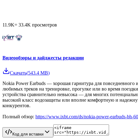
11.9K
=
33.4K
просмотров
Видеообзоры и дайджесты редакции
Скачать
(
543.4 MB
)
Nokia Power Earbuds — хорошая гарнитура для повседневного и
любимых треков на тренировке, прогулке или во время поездк
устройства сравнительно невысока — для многих потенциальных
высокий класс водозащиты или вполне комфортную и надежную 
конкурентов.
Полный обзор:
https://www.ixbt.com/ds/nokia-power-earbuds-bh-60
Код для вставки