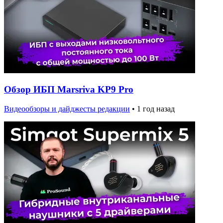
Обзор ИБП Marsriva KP9 Pro
Видеообзоры и дайджесты редакции
•
1 год назад