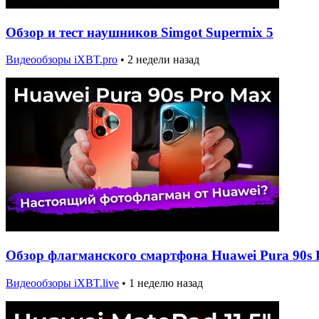
Обзор и тест наушников Simgot Supermix 5
Видеообзоры iXBT.pro
•
2 недели назад
Обзор флагманского смартфона Huawei Pura 90s 
Видеообзоры iXBT.live
•
1 неделю назад