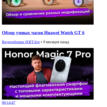
Обзор умных часов Huawei Watch GT 6
Видеообзоры iXBT.live
•
9 месяцев назад
00:14:47