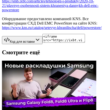
https://smb.ixbt.com/articles/tehnologii-i-produkty/2020-10-
21/glavnye-osobennosti-sistem-khraneniya-dannykh-dell-emc-
powerstore
Оборудование предоставлено компанией KNS. Все
конфигурации СХД Dell EMC PowerStore на сайте KNS:
https://www.kns.ru/catalog/setevye-khranilischa/dell/powerstore/
Код для вставки
Смотрите ещё