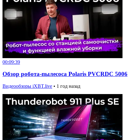
00:09:39
Обзор робота-пылесоса Polaris PVCRDC 5006
Видеообзоры iXBT.live
•
1 год назад