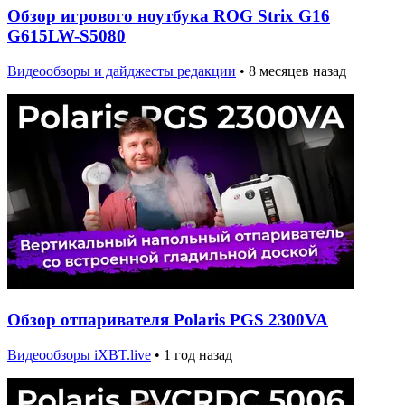
Обзор игрового ноутбука ROG Strix G16
G615LW-S5080
Видеообзоры и дайджесты редакции
•
8 месяцев назад
Обзор отпаривателя Polaris PGS 2300VA
Видеообзоры iXBT.live
•
1 год назад