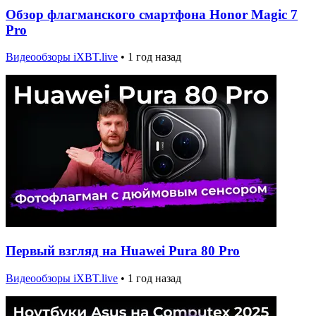
Обзор флагманского смартфона Honor Magic 7
Pro
Видеообзоры iXBT.live
•
1 год назад
Первый взгляд на Huawei Pura 80 Pro
Видеообзоры iXBT.live
•
1 год назад