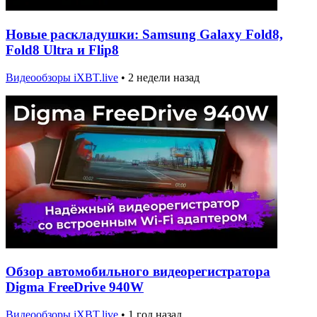
Новые раскладушки: Samsung Galaxy Fold8,
Fold8 Ultra и Flip8
Видеообзоры iXBT.live
•
2 недели назад
Обзор автомобильного видеорегистратора
Digma FreeDrive 940W
Видеообзоры iXBT.live
•
1 год назад