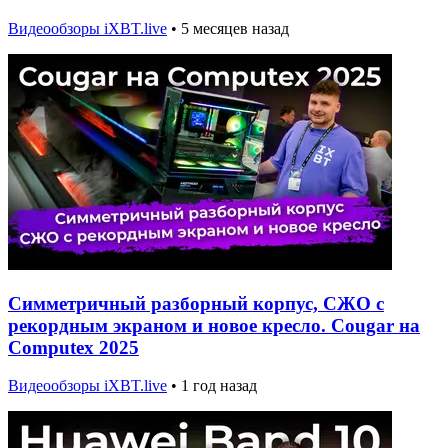
Видеообзоры iXBT.live
•
5 месяцев назад
Симметричный разборный корпус, СЖО с
рекордным экраном и новое кресло. Cougar на
Computex 2025
Видеообзоры iXBT.live
•
1 год назад