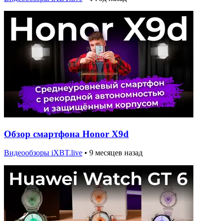
Обзор смартфона Honor X9d
Видеообзоры iXBT.live
•
9 месяцев назад