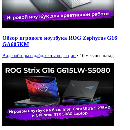
Обзор игрового ноутбука ROG Zephyrus G16
GA605KM
Видеообзоры и дайджесты редакции
•
10 месяцев назад