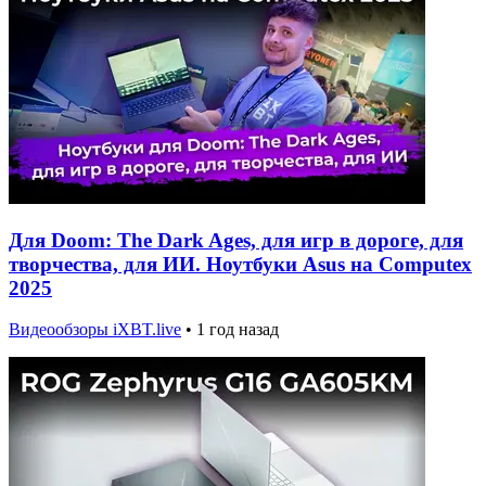
Для Doom: The Dark Ages, для игр в дороге, для
творчества, для ИИ. Ноутбуки Asus на Computex
2025
Видеообзоры iXBT.live
•
1 год назад