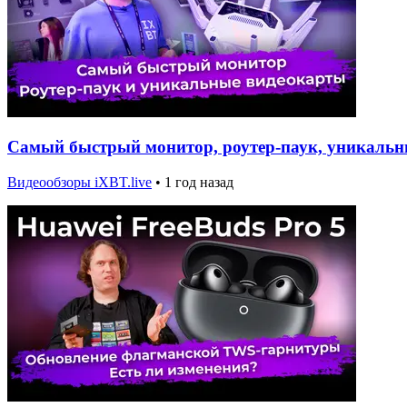
Самый быстрый монитор, роутер-паук, уникальн
Видеообзоры iXBT.live
•
1 год назад