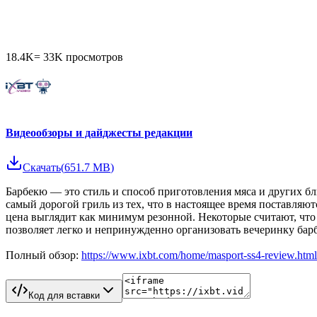
18.4K
=
33K
просмотров
Видеообзоры и дайджесты редакции
Скачать
(
651.7 MB
)
Барбекю — это стиль и способ приготовления мяса и других блю
самый дорогой гриль из тех, что в настоящее время поставля
цена выглядит как минимум резонной. Некоторые считают, что 
позволяет легко и непринужденно организовать вечеринку бар
Полный обзор:
https://www.ixbt.com/home/masport-ss4-review.html
Код для вставки