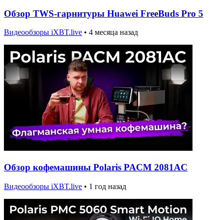
Обзор TWS-гарнитуры Huawei FreeBuds Pro 5
Видеообзоры iXBT.live
•
4 месяца назад
Обзор кофемашины Polaris PACM 2081AC
Видеообзоры iXBT.live
•
1 год назад