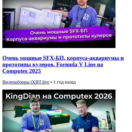
Очень мощные SFX-БП, корпуса-аквариумы и
прототипы кулеров. Formula V Line на
Computex 2025
Видеообзоры iXBT.live
•
1 год назад