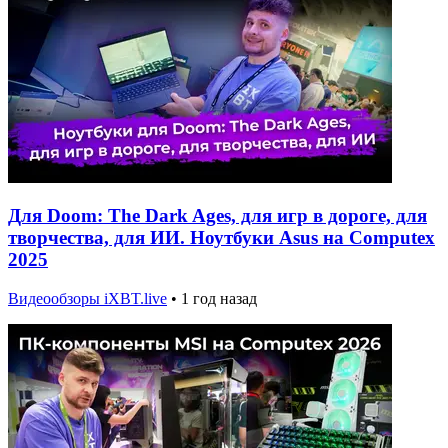
Для Doom: The Dark Ages, для игр в дороге, для
творчества, для ИИ. Ноутбуки Asus на Computex
2025
Видеообзоры iXBT.live
•
1 год назад