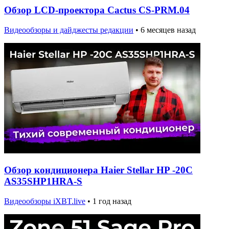
Обзор LCD-проектора Cactus CS-PRM.04
Видеообзоры и дайджесты редакции
•
6 месяцев назад
Обзор кондиционера Haier Stellar HP -20C
AS35SHP1HRA-S
Видеообзоры iXBT.live
•
1 год назад