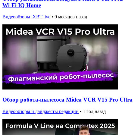
Wi-Fi IQ Home
Видеообзоры iXBT.live
•
9 месяцев назад
Обзор робота-пылесоса Midea VCR V15 Pro Ultra
Видеообзоры и дайджесты редакции
•
1 год назад