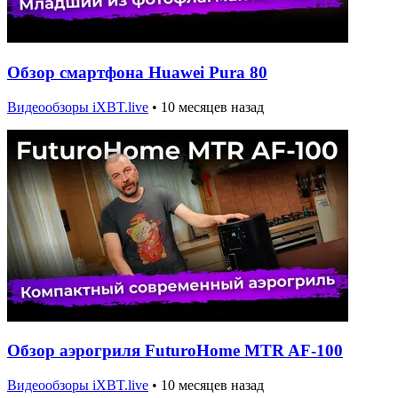
Обзор смартфона Huawei Pura 80
Видеообзоры iXBT.live
•
10 месяцев назад
Обзор аэрогриля FuturoHome MTR AF-100
Видеообзоры iXBT.live
•
10 месяцев назад