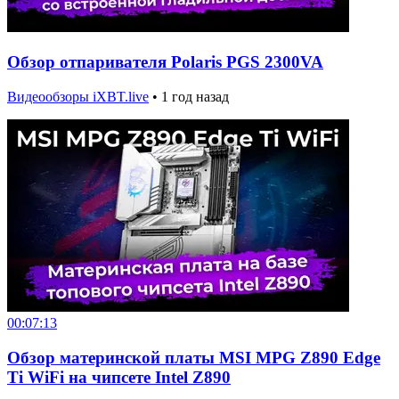
Обзор отпаривателя Polaris PGS 2300VA
Видеообзоры iXBT.live
•
1 год назад
00:07:13
Обзор материнской платы MSI MPG Z890 Edge
Ti WiFi на чипсете Intel Z890