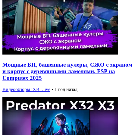
Мощные БП, башенные кулеры, СЖО с экраном
и корпус с деревянными ламелями. FSP на
Computex 2025
Видеообзоры iXBT.live
•
1 год назад