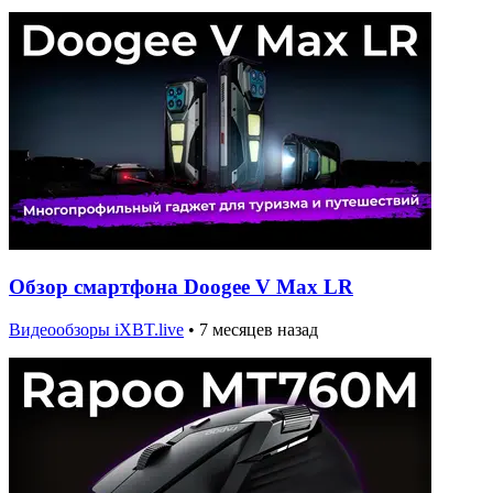
Обзор смартфона Doogee V Max LR
Видеообзоры iXBT.live
•
7 месяцев назад