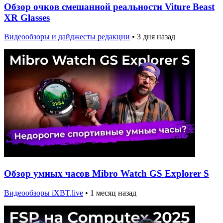
Обзор очков смешанной реальности Viture Beast
XR Glasses
Видеообзоры и дайджесты редакции
•
3 дня назад
Обзор умных часов Mibro Watch GS Explorer S
Видеообзоры iXBT.live
•
1 месяц назад