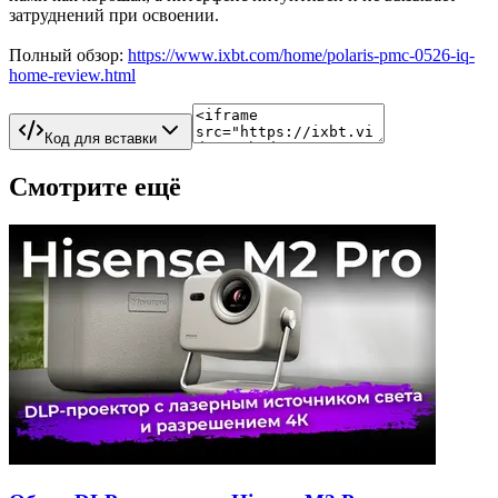
затруднений при освоении.
Полный обзор:
https://www.ixbt.com/home/polaris-pmc-0526-iq-
home-review.html
Код для вставки
Смотрите ещё