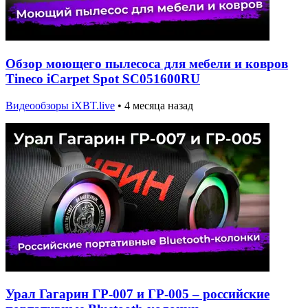
Обзор моющего пылесоса для мебели и ковров
Tineco iCarpet Spot SC051600RU
Видеообзоры iXBT.live
•
4 месяца назад
Урал Гагарин ГР-007 и ГР-005 – российские