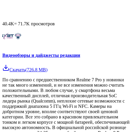
40.4K
=
71.7K
просмотров
Видеообзоры и дайджесты редакции
Скачать
(
726.8 MB
)
По сравнению с предшественником Realme 7 Pro у новинки
не так много изменений, и не все изменения можно считать
положительными. В любом случае, у смартфона весьма
качественный дисплей, отличная производительная SoC
лидера рынка (Qualcomm), неплохие сетевые возможности с
поддержкой диапазона 5 ГГц Wi-Fi и NFC. Камеры на
добротном уровне, вполне соответствуют своей ценовой
категории. Все это собрано в красивом привлекательном
тонком и легком корпусе с мощной батареей, обеспечивающей
высокую автономность. В официальной российской рознице