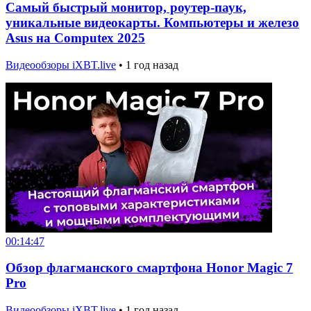
Самый быстрый монитор, роутер-паук,
уникальные видеокарты. Компьютеры и железо
Asus на Computex 2025
Видеообзоры iXBT.live
•
1 год назад
00:14:47
Обзор флагманского смартфона Honor Magic 7
Pro
Видеообзоры iXBT.live
•
1 год назад