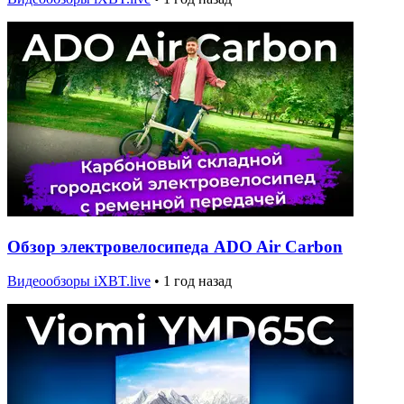
Обзор электровелосипеда ADO Air Carbon
Видеообзоры iXBT.live
•
1 год назад