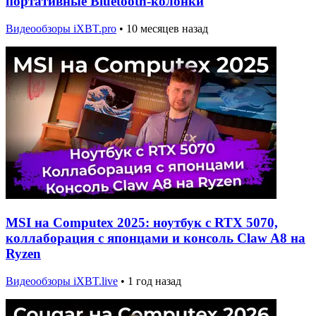
портативные Bluetooth-колонки
Видеообзоры iXBT.pro
•
10 месяцев назад
MSI на Computex 2025: ноутбук с RTX 5070,
коллаборация с японцами и консоль Claw A8 на
Ryzen
Видеообзоры iXBT.live
•
1 год назад