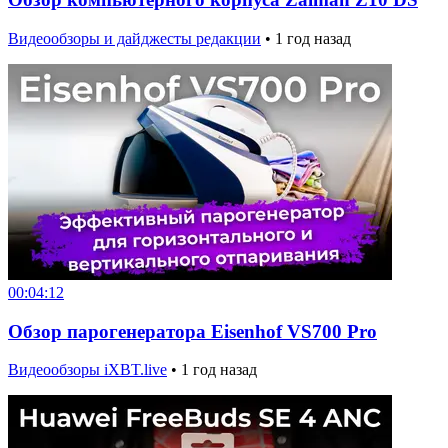
Видеообзоры и дайджесты редакции
•
1 год назад
00:04:12
Обзор парогенератора Eisenhof VS700 Pro
Видеообзоры iXBT.live
•
1 год назад