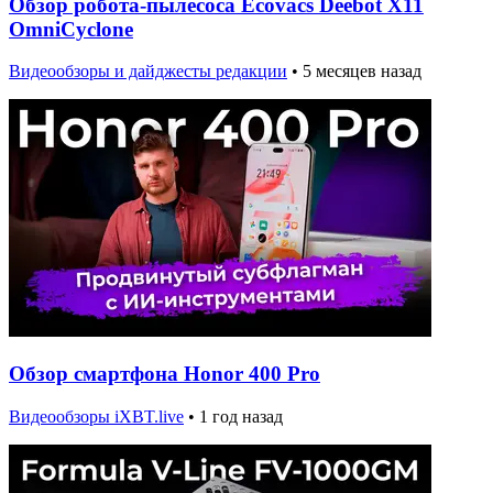
Обзор робота-пылесоса Ecovacs Deebot X11
OmniCyclone
Видеообзоры и дайджесты редакции
•
5 месяцев назад
Обзор смартфона Honor 400 Pro
Видеообзоры iXBT.live
•
1 год назад