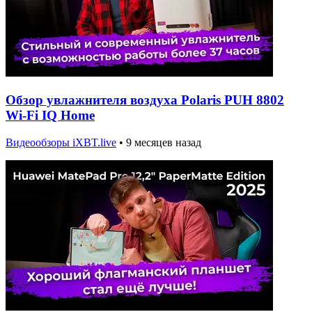
Обзор увлажнителя воздуха Polaris PUH 8802
Wi-Fi IQ Home
Видеообзоры iXBT.live
•
9 месяцев назад