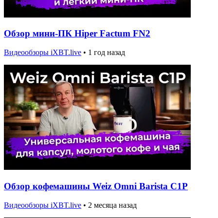
Обзор мини-ПК Hiper Factum FN2
Видеообзоры iXBT.live
•
1 год назад
Обзор кофемашины Weiz Omni Barista C1P
Видеообзоры iXBT.live
•
2 месяца назад