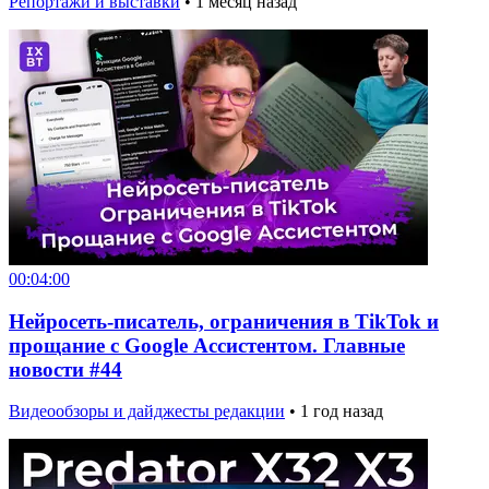
Репортажи и выставки
•
1 месяц назад
00:04:00
Нейросеть-писатель, ограничения в TikTok и
прощание с Google Ассистентом. Главные
новости #44
Видеообзоры и дайджесты редакции
•
1 год назад