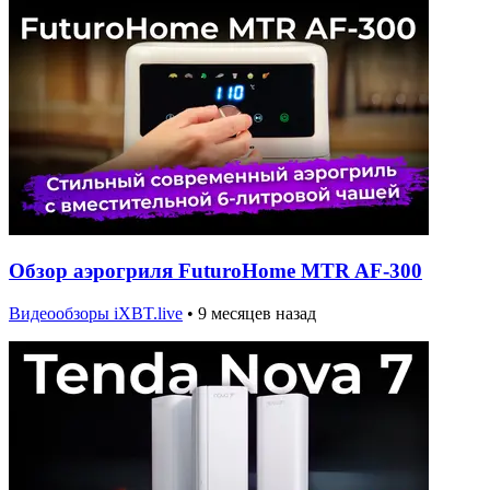
Обзор аэрогриля FuturoHome MTR AF-300
Видеообзоры iXBT.live
•
9 месяцев назад