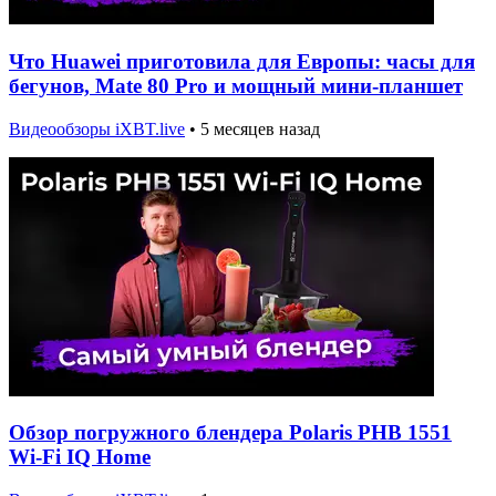
Что Huawei приготовила для Европы: часы для
бегунов, Mate 80 Pro и мощный мини-планшет
Видеообзоры iXBT.live
•
5 месяцев назад
Обзор погружного блендера Polaris PHB 1551
Wi-Fi IQ Home