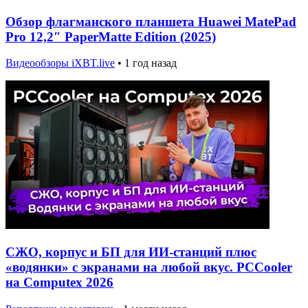
Обзор флагманского планшета Huawei MatePad
Pro 12,2″ PaperMatte Edition (2025)
Видеообзоры iXBT.live
•
1 год назад
СЖО, корпус и БП для ИИ-станций плюс
«водянки» с экранами на любой вкус. PCCooler
на Computex 2026