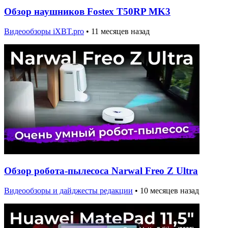
Обзор наушников Fostex T50RP MK3
Видеообзоры iXBT.pro
•
11 месяцев назад
Обзор робота-пылесоса Narwal Freo Z Ultra
Видеообзоры и дайджесты редакции
•
10 месяцев назад