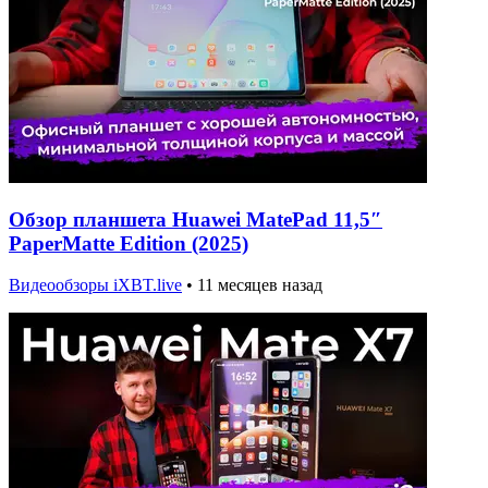
Обзор планшета Huawei MatePad 11,5″
PaperMatte Edition (2025)
Видеообзоры iXBT.live
•
11 месяцев назад