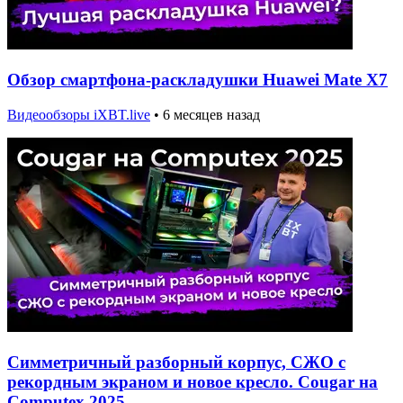
Обзор смартфона-раскладушки Huawei Mate X7
Видеообзоры iXBT.live
•
6 месяцев назад
Симметричный разборный корпус, СЖО с
рекордным экраном и новое кресло. Cougar на
Computex 2025