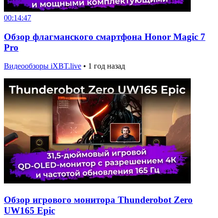
00:14:47
Обзор флагманского смартфона Honor Magic 7
Pro
Видеообзоры iXBT.live
•
1 год назад
Обзор игрового монитора Thunderobot Zero
UW165 Epic