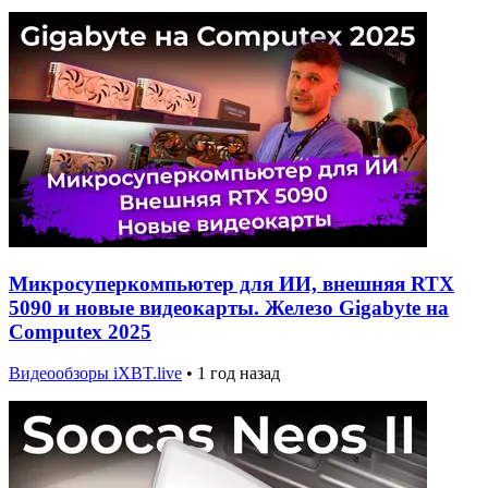
Микросуперкомпьютер для ИИ, внешняя RTX
5090 и новые видеокарты. Железо Gigabyte на
Computex 2025
Видеообзоры iXBT.live
•
1 год назад