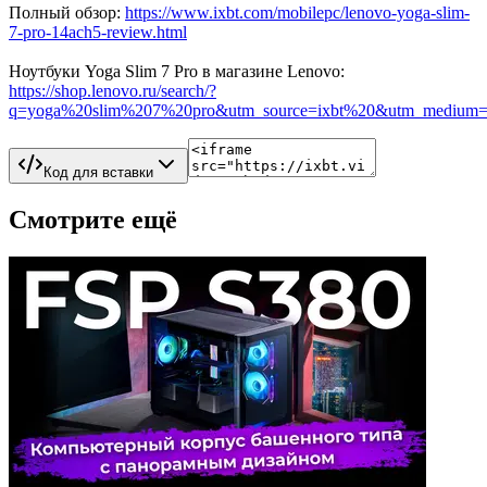
Полный обзор:
https://www.ixbt.com/mobilepc/lenovo-yoga-slim-
7-pro-14ach5-review.html
Ноутбуки Yoga Slim 7 Pro в магазине Lenovo:
https://shop.lenovo.ru/search/?
q=yoga%20slim%207%20pro&utm_source=ixbt%20&utm_medium=p
Код для вставки
Смотрите ещё