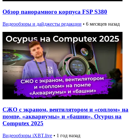
Обзор панорамного корпуса FSP S380
Видеообзоры и дайджесты редакции
•
6 месяцев назад
СЖО с экраном, вентилятором и «соплом» на
помпе, «аквариумы» и «башни». Ocypus на
Computex 2025
Видеообзоры iXBT.live
•
1 год назад