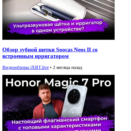
Обзор зубной щетки Soocas Neos II со
встроенным ирригатором
Видеообзоры iXBT.live
•
2 месяца назад