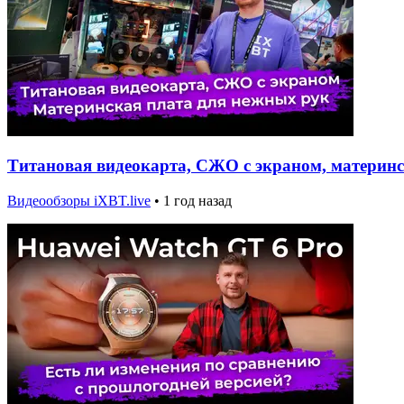
Титановая видеокарта, СЖО с экраном, материнс
Видеообзоры iXBT.live
•
1 год назад