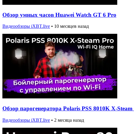
Обзор умных часов Huawei Watch GT 6 Pro
Видеообзоры iXBT.live
•
10 месяцев назад
Обзор парогенератора Polaris PSS 8010K X-Steam
Видеообзоры iXBT.live
•
2 месяца назад