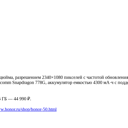
юйма, разрешением 2340×1080 пикселей с частотой обновления 
alcomm Snapdragon 778G, аккумулятор емкостью 4300 мА·ч с под
6 ГБ — 44 990 ₽.
ww.honor.ru/shop/honor-50.html