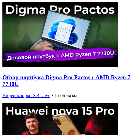
Обзор ноутбука Digma Pro Pactos с AMD Ryzen 7
7730U
Видеообзоры iXBT.live
•
1 год назад