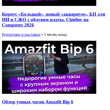
Корпус «Большой», новый «аквариум», БП для
ИИ и СЖО с обдувом платы. Chieftec на
Computex 2026
Репортажи и выставки
•
1 месяц назад
Обзор умных часов Amazfit Bip 6