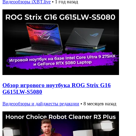
Видеообзоры iXBT.live
•
1 год назад
Обзор игрового ноутбука ROG Strix G16
G615LW-S5080
Видеообзоры и дайджесты редакции
•
8 месяцев назад