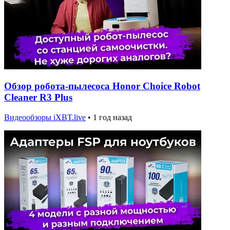
Обзор робота-пылесоса Honor Choice Robot
Cleaner R3 Plus
Видеообзоры iXBT.live
•
1 год назад