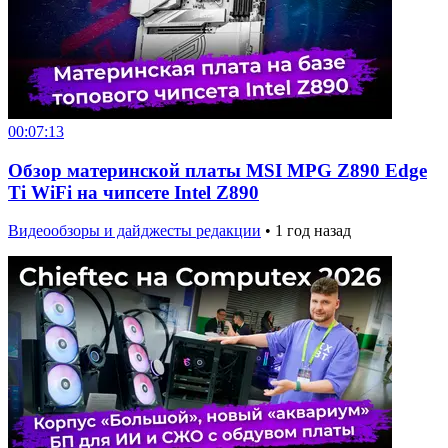
00:07:13
Обзор материнской платы MSI MPG Z890 Edge
Ti WiFi на чипсете Intel Z890
Видеообзоры и дайджесты редакции
•
1 год назад