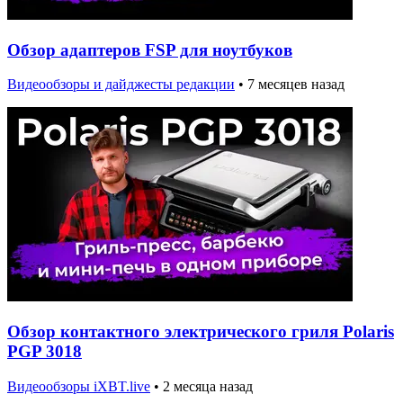
Обзор адаптеров FSP для ноутбуков
Видеообзоры и дайджесты редакции
•
7 месяцев назад
Обзор контактного электрического гриля Polaris
PGP 3018
Видеообзоры iXBT.live
•
2 месяца назад