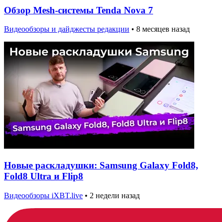
Обзор Mesh-системы Tenda Nova 7
Видеообзоры и дайджесты редакции
•
8 месяцев назад
Новые раскладушки: Samsung Galaxy Fold8,
Fold8 Ultra и Flip8
Видеообзоры iXBT.live
•
2 недели назад