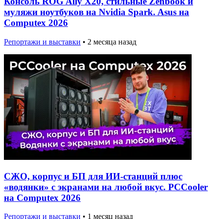
Консоль ROG Ally X20, стильные Zenbook и
муляжи ноутбуков на Nvidia Spark. Asus на
Computex 2026
Репортажи и выставки
•
2 месяца назад
СЖО, корпус и БП для ИИ-станций плюс
«водянки» с экранами на любой вкус. PCCooler
на Computex 2026
Репортажи и выставки
•
1 месяц назад