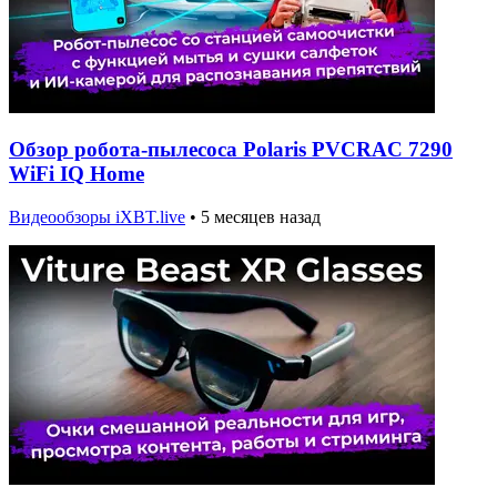
Обзор робота-пылесоса Polaris PVCRAC 7290
WiFi IQ Home
Видеообзоры iXBT.live
•
5 месяцев назад