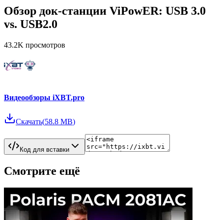
Обзор док-станции ViPowER: USB 3.0
vs. USB2.0
43.2K
просмотров
Видеообзоры iXBT.pro
Скачать
(
58.8 MB
)
Код для вставки
Смотрите ещё