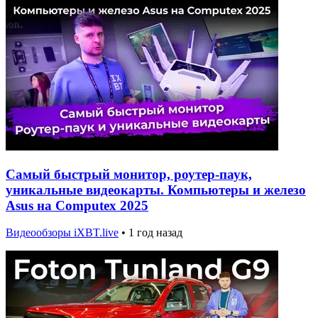
Самый быстрый монитор, роутер-паук,
уникальные видеокарты. Компьютеры и железо
Asus на Computex 2025
Видеообзоры iXBT.live
•
1 год назад