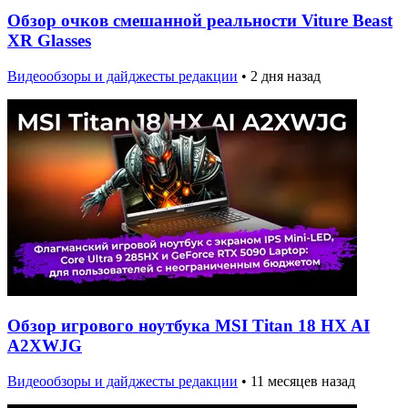
Обзор очков смешанной реальности Viture Beast
XR Glasses
Видеообзоры и дайджесты редакции
•
2 дня назад
Обзор игрового ноутбука MSI Titan 18 HX AI
A2XWJG
Видеообзоры и дайджесты редакции
•
11 месяцев назад