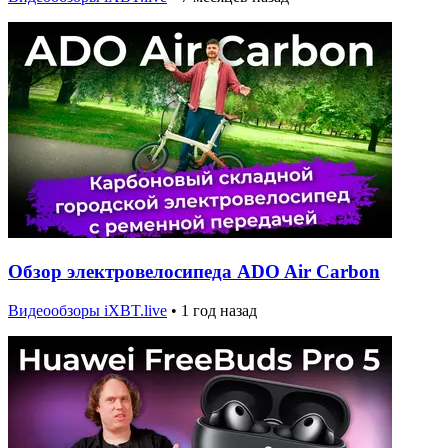
Обзор электровелосипеда ADO Air Carbon
Видеообзоры iXBT.live
•
1 год назад