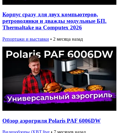
Корпус сразу для двух компьютеров,
ретроводянки и дважды модульные БП.
Thermaltake на Computex 2026
Репортажи и выставки
•
2 месяца назад
Обзор аэрогриля Polaris PAF 6006DW
Видеообзоры iXBT.live
•
7 месяцев назад