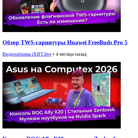
Обзор TWS-гарнитуры Huawei FreeBuds Pro 5
Видеообзоры iXBT.live
•
4 месяца назад