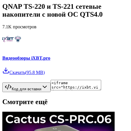
QNAP TS-220 и TS-221 сетевые
накопители с новой ОС QTS4.0
7.1K
просмотров
Видеообзоры iXBT.pro
Скачать
(
95.8 MB
)
Код для вставки
Смотрите ещё