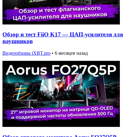
Обзор и тест FiiO K17 — ЦАП-усилителя для
наушников
Видеообзоры iXBT.pro
•
6 месяцев назад