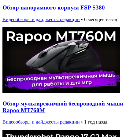
Обзор панорамного корпуса FSP S380
Видеообзоры и дайджесты редакции
•
6 месяцев назад
Обзор мультирежимной беспроводной мыши
Rapoo MT760M
Видеообзоры и дайджесты редакции
•
1 год назад