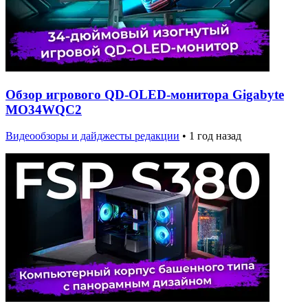
Обзор игрового QD-OLED-монитора Gigabyte
MO34WQC2
Видеообзоры и дайджесты редакции
•
1 год назад