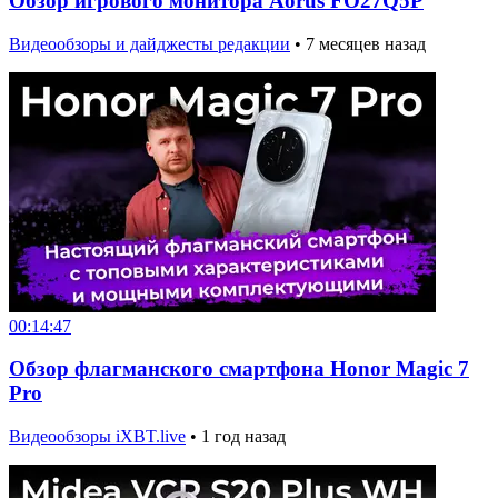
Обзор игрового монитора Aorus FO27Q5P
Видеообзоры и дайджесты редакции
•
7 месяцев назад
00:14:47
Обзор флагманского смартфона Honor Magic 7
Pro
Видеообзоры iXBT.live
•
1 год назад