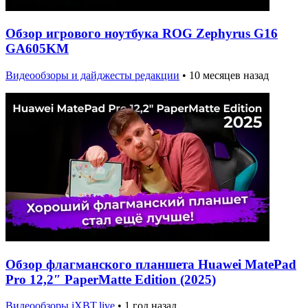
Обзор игрового ноутбука ROG Zephyrus G16
GA605KM
Видеообзоры и дайджесты редакции
•
10 месяцев назад
Обзор флагманского планшета Huawei MatePad
Pro 12,2″ PaperMatte Edition (2025)
Видеообзоры iXBT.live
•
1 год назад