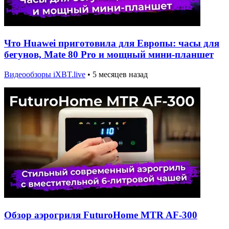
Что Huawei приготовила для Европы: часы для
бегунов, Mate 80 Pro и мощный мини-планшет
Видеообзоры iXBT.live
•
5 месяцев назад
Обзор аэрогриля FuturoHome MTR AF-300