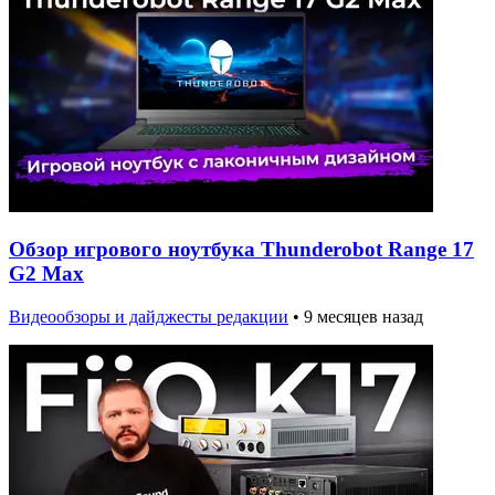
Обзор игрового ноутбука Thunderobot Range 17
G2 Max
Видеообзоры и дайджесты редакции
•
9 месяцев назад