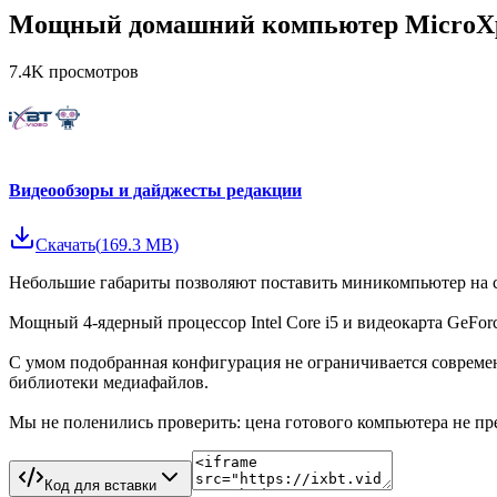
Мощный домашний компьютер MicroXpe
7.4K
просмотров
Видеообзоры и дайджесты редакции
Скачать
(
169.3 MB
)
Небольшие габариты позволяют поставить миникомпьютер на с
Мощный 4-ядерный процессор Intel Core i5 и видеокарта GeFo
С умом подобранная конфигурация не ограничивается соврем
библиотеки медиафайлов.
Мы не поленились проверить: цена готового компьютера не п
Код для вставки