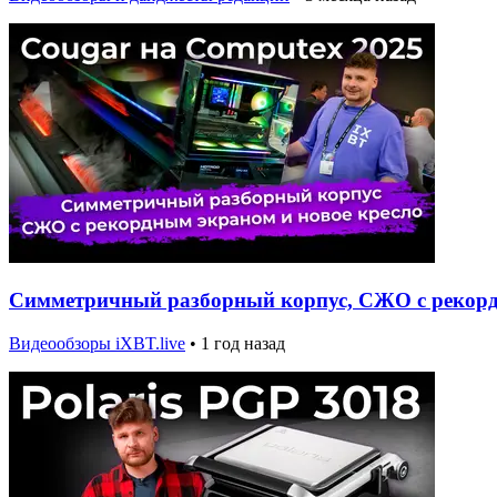
Симметричный разборный корпус, СЖО с рекордн
Видеообзоры iXBT.live
•
1 год назад