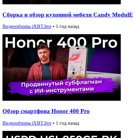
Сборка и обзор кухонной мебели Candy ModulE
Видеообзоры iXBT.live
•
1 год назад
Обзор смартфона Honor 400 Pro
Видеообзоры iXBT.live
•
1 год назад