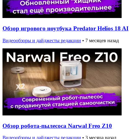
Обзор игрового ноутбука Predator Helios 18 AI
Видеообзоры и дайджесты редакции
•
7 месяцев назад
Обзор робота-пылесоса Narwal Freo Z10
Видеообзоры и дайджесты редакции
•
3 месяца назад