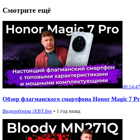
Смотрите ещё
00:14:47
Обзор флагманского смартфона Honor Magic 7 Pr
Видеообзоры iXBT.live
•
1 год назад