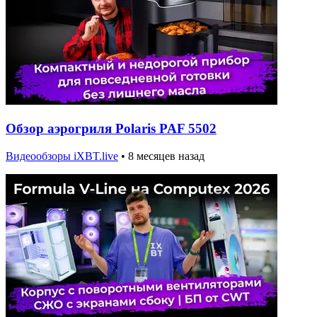
Обзор аэрогриля Polaris PAF 5502
Видеообзоры iXBT.live
•
8 месяцев назад