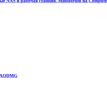
е NAS и рабочая станция. Minisforum на Compute
27AQDMG