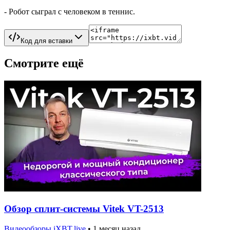
- Робот сыграл с человеком в теннис.
Код для вставки
Смотрите ещё
Обзор сплит-системы Vitek VT-2513
Видеообзоры iXBT.live
•
1 месяц назад