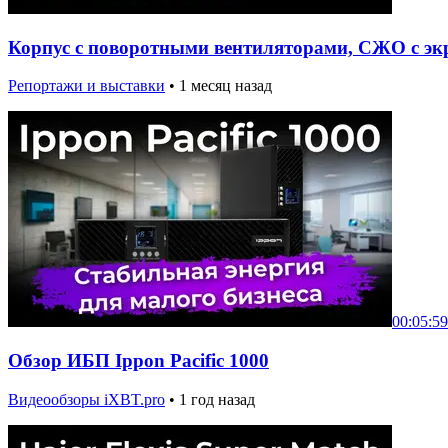
Корпус с поворотными вентиляторами, СЖО с экр
Репортажи и выставки
•
1 месяц назад
00:05:59
Обзор ИБП Ippon Pacific 1000
Видеообзоры iXBT.pro
•
1 год назад