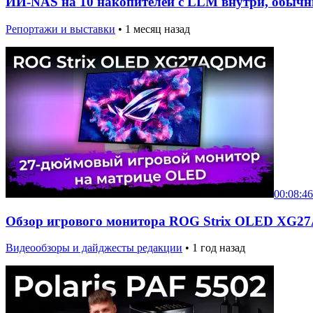
ИИ-NAS на 10 накопителей с LLM внутри, обычны
Репортажи и выставки
•
1 месяц назад
00:08:46
Обзор игрового монитора ROG Strix OLED XG
Видеообзоры и дайджесты редакции
•
1 год назад