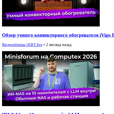
Обзор умного конвекторного обогревателя iVigo
Видеообзоры iXBT.live
•
2 месяца назад