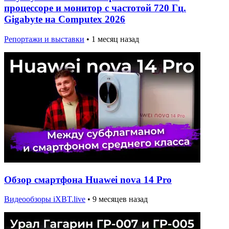
процессоре и монитор с частотой 720 Гц.
Gigabyte на Computex 2026
Репортажи и выставки
•
1 месяц назад
Обзор смартфона Huawei nova 14 Pro
Видеообзоры iXBT.live
•
9 месяцев назад