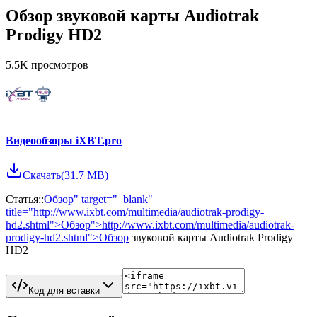
Обзор звуковой карты Audiotrak
Prodigy HD2
5.5K
просмотров
Видеообзоры iXBT.pro
Скачать
(
31.7 MB
)
Статья::
Обзор" target="_blank"
title="http://www.ixbt.com/multimedia/audiotrak-prodigy-
hd2.shtml">Обзор">http://www.ixbt.com/multimedia/audiotrak-
prodigy-hd2.shtml">Обзор
звуковой карты Audiotrak Prodigy
HD2
Код для вставки