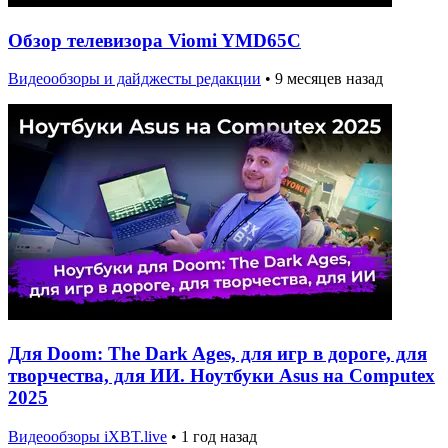
Обзор телевизора Viomi YMD65C
Видеообзоры и дайджесты редакции
•
9 месяцев назад
Для Doom: The Dark Ages, для игр в дороге, для
творчества, для ИИ. Ноутбуки Asus на Computex
2025
Видеообзоры iXBT.live
•
1 год назад