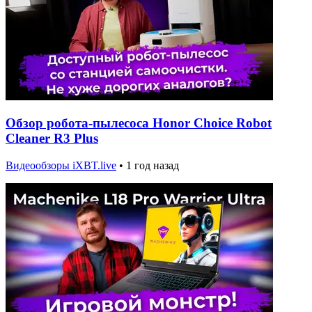
Обзор робота-пылесоса Honor Choice Robot
Cleaner R3 Plus
Видеообзоры iXBT.live
•
1 год назад