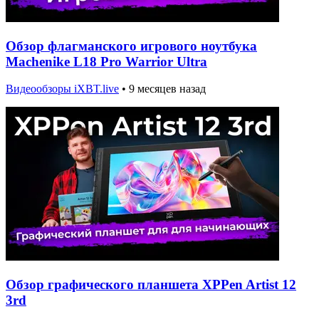
Обзор флагманского игрового ноутбука
Machenike L18 Pro Warrior Ultra
Видеообзоры iXBT.live
•
9 месяцев назад
Обзор графического планшета XPPen Artist 12
3rd