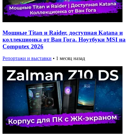
Мощные Titan и Raider, доступная Katana и
коллекционка от Ван Гога. Ноутбуки MSI на
Computex 2026
Репортажи и выставки
•
1 месяц назад