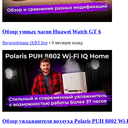
Обзор умных часов Huawei Watch GT 6
Видеообзоры iXBT.live
•
9 месяцев назад
Обзор увлажнителя воздуха Polaris PUH 8802 Wi-