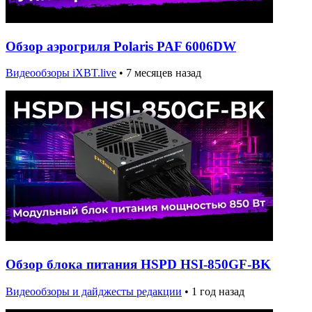
Обзор аэрогриля Polaris PAF 6006DW
Видеообзоры iXBT.live
•
7 месяцев назад
Обзор блока питания HSPD HSI-850GF-BK
Видеообзоры и дайджесты редакции
•
1 год назад