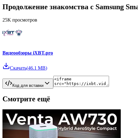
Продолжение знакомства с Samsung Sm
25K
просмотров
Видеообзоры iXBT.pro
Скачать
(
46.1 MB
)
Код для вставки
Смотрите ещё