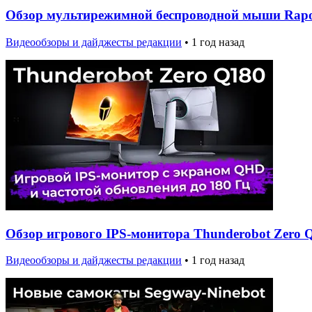
Обзор мультирежимной беспроводной мыши Ra
Видеообзоры и дайджесты редакции
•
1 год назад
Обзор игрового IPS-монитора Thunderobot Zero 
Видеообзоры и дайджесты редакции
•
1 год назад