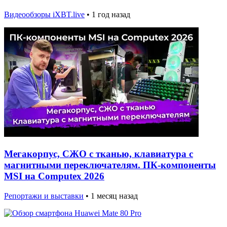
Видеообзоры iXBT.live
•
1 год назад
Мегакорпус, СЖО с тканью, клавиатура с
магнитными переключателям. ПК-компоненты
MSI на Computex 2026
Репортажи и выставки
•
1 месяц назад