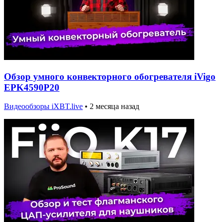
Обзор умного конвекторного обогревателя iVigo
EPK4590P20
Видеообзоры iXBT.live
•
2 месяца назад