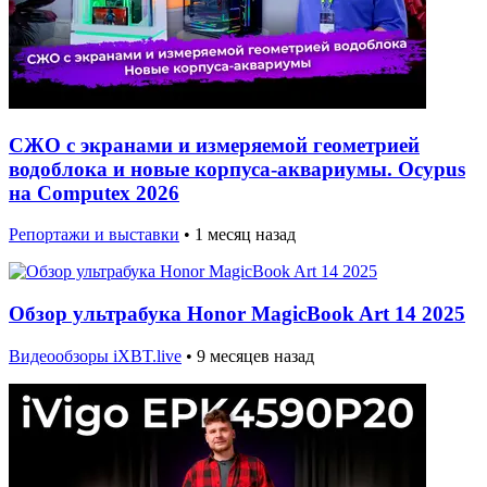
СЖО с экранами и измеряемой геометрией
водоблока и новые корпуса-аквариумы. Ocypus
на Computex 2026
Репортажи и выставки
•
1 месяц назад
Обзор ультрабука Honor MagicBook Art 14 2025
Видеообзоры iXBT.live
•
9 месяцев назад