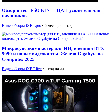
Обзор и тест FiiO K17 — ЦАП-усилителя для
наушников
Видеообзоры iXBT.pro
•
6 месяцев назад
Микросуперкомпьютер для ИИ, внешняя RTX
5090 и новые видеокарты. Железо Gigabyte на
Computex 2025
Видеообзоры iXBT.live
•
1 год назад