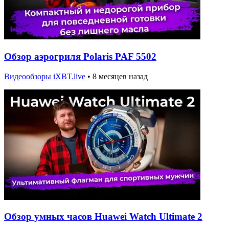
Обзор аэрогриля Polaris PAF 5502
Видеообзоры iXBT.live
•
8 месяцев назад
Обзор умных часов Huawei Watch Ultimate 2