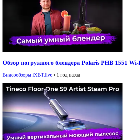
Обзор погружного блендера Polaris PHB 1551 Wi-
Видеообзоры iXBT.live
•
1 год назад