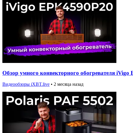
Обзор умного конвекторного обогревателя iVigo
Видеообзоры iXBT.live
•
2 месяца назад