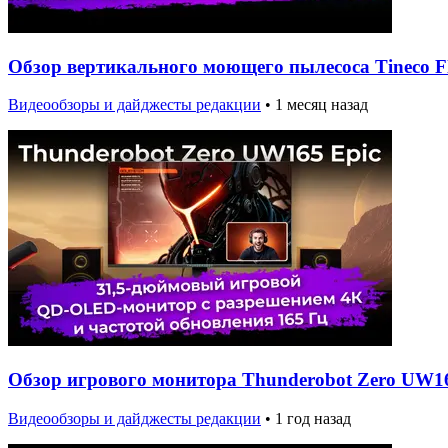
Обзор вертикального моющего пылесоса Tineco Flo
Видеообзоры и дайджесты редакции
•
1 месяц назад
Обзор игрового монитора Thunderobot Zero UW16
Видеообзоры и дайджесты редакции
•
1 год назад