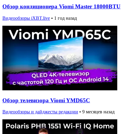
Обзор кондиционера Viomi Master 18000BTU
Видеообзоры iXBT.live
•
1 год назад
Обзор телевизора Viomi YMD65C
Видеообзоры и дайджесты редакции
•
9 месяцев назад