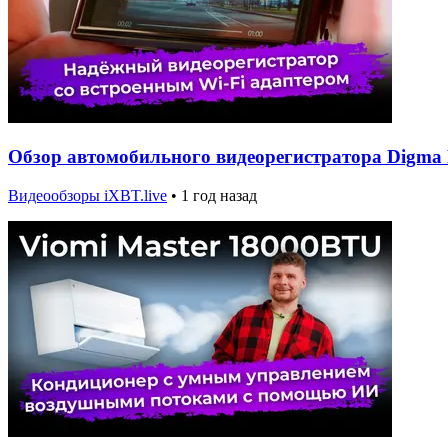
Обзор автомобильного видеорегистратора Digma 
Видеообзоры iXBT.live
•
1 год назад