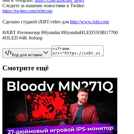
Мы в Telegram:
https://t.me/ixbtcom_news
Следите за нашими новостями в Twitter:
https://twitter.com/ixbtcom
Сделано студией iXBT.video для
http://www.ixbt.com
#iXBT #телевизор #Hyundai #HyundaiHLED55OBU7700
#OLED #4K #обзор
Код для вставки
Смотрите ещё