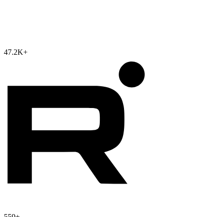
47.2K
+
559
+