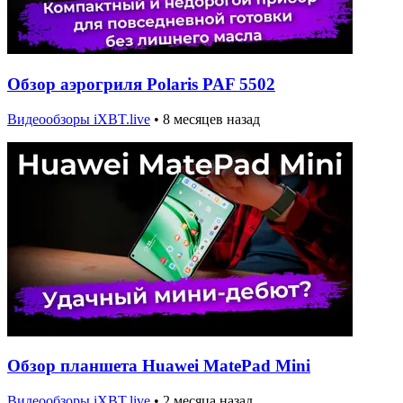
Обзор аэрогриля Polaris PAF 5502
Видеообзоры iXBT.live
•
8 месяцев назад
Обзор планшета Huawei MatePad Mini
Видеообзоры iXBT.live
•
2 месяца назад