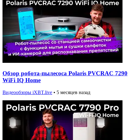
Обзор робота-пылесоса Polaris PVCRAC 7290
WiFi IQ Home
Видеообзоры iXBT.live
•
5 месяцев назад