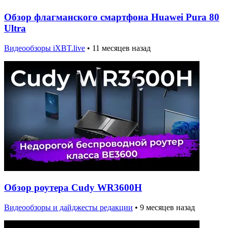
Обзор флагманского смартфона Huawei Pura 80
Ultra
Видеообзоры iXBT.live
•
11 месяцев назад
Обзор роутера Cudy WR3600H
Видеообзоры и дайджесты редакции
•
9 месяцев назад