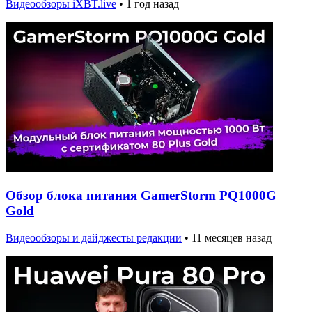
Видеообзоры iXBT.live
•
1 год назад
Обзор блока питания GamerStorm PQ1000G
Gold
Видеообзоры и дайджесты редакции
•
11 месяцев назад