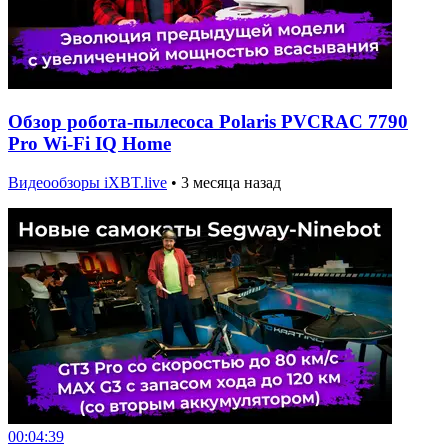
Обзор робота-пылесоса Polaris PVCRAC 7790
Pro Wi-Fi IQ Home
Видеообзоры iXBT.live
•
3 месяца назад
00:04:39