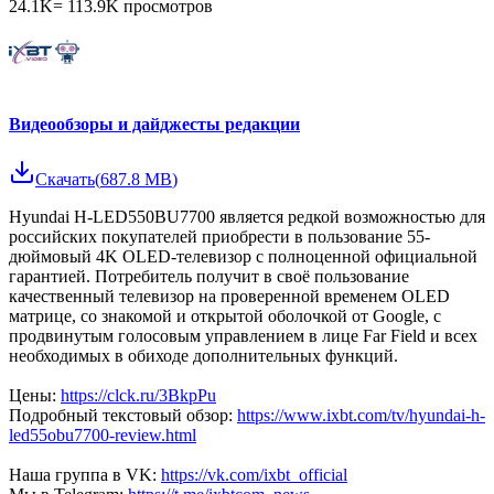
24.1K
=
113.9K
просмотров
Видеообзоры и дайджесты редакции
Скачать
(
687.8 MB
)
Hyundai H-LED550BU7700 является редкой возможностью для
российских покупателей приобрести в пользование 55-
дюймовый 4K OLED-телевизор с полноценной официальной
гарантией. Потребитель получит в своё пользование
качественный телевизор на проверенной временем OLED
матрице, со знакомой и открытой оболочкой от Google, с
продвинутым голосовым управлением в лице Far Field и всех
необходимых в обиходе дополнительных функций.
Цены:
https://clck.ru/3BkpPu
Подробный текстовый обзор:
https://www.ixbt.com/tv/hyundai-h-
led55obu7700-review.html
Наша группа в VK:
https://vk.com/ixbt_official