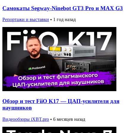
Самокаты Segway-Ninebot GT3 Pro и MAX G3
Репортажи и выставки
•
1 год назад
Обзор и тест FiiO K17 — ЦАП-усилителя для
наушников
Видеообзоры iXBT.pro
•
6 месяцев назад