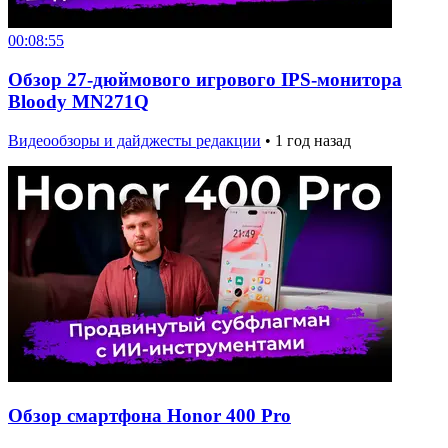
00:08:55
Обзор 27-дюймового игрового IPS-монитора
Bloody MN271Q
Видеообзоры и дайджесты редакции
•
1 год назад
Обзор смартфона Honor 400 Pro