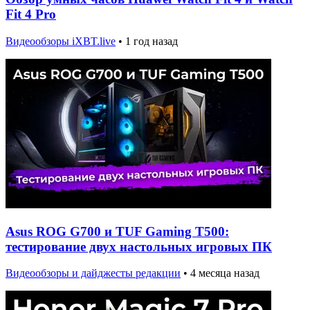
Fit 4 Pro
Видеообзоры iXBT.live
•
1 год назад
Asus ROG G700 и TUF Gaming T500:
тестирование двух настольных игровых ПК
Видеообзоры и дайджесты редакции
•
4 месяца назад