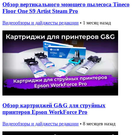
Обзор вертикального моющего пылесоса Tineco
Floor One S9 Artist Steam Pro
Видеообзоры и дайджесты редакции
•
1 месяц назад
Обзор картриджей G&G для струйных
принтеров Epson WorkForce Pro
Видеообзоры и дайджесты редакции
•
8 месяцев назад