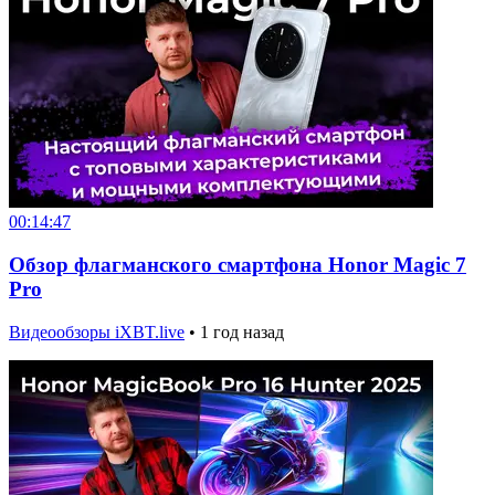
00:14:47
Обзор флагманского смартфона Honor Magic 7
Pro
Видеообзоры iXBT.live
•
1 год назад