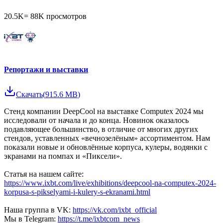
20.5K
=
88K
просмотров
Репортажи и выставки
Скачать
(
915.6 MB
)
Стенд компании DeepCool на выставке Computex 2024 мы
исследовали от начала и до конца. Новинок оказалось
подавляющее большинство, в отличие от многих других
стендов, уставленных «вечнозелёным» ассортиментом. Нам
показали новые и обновлённые корпуса, кулеры, водянки с
экранами на помпах и «Пиксели».
Статья на нашем сайте:
https://www.ixbt.com/live/exhibitions/deepcool-na-computex-2024-
korpusa-s-pikselyami-i-kulery-s-ekranami.html
Наша группа в VK:
https://vk.com/ixbt_official
Мы в Telegram:
https://t.me/ixbtcom_news