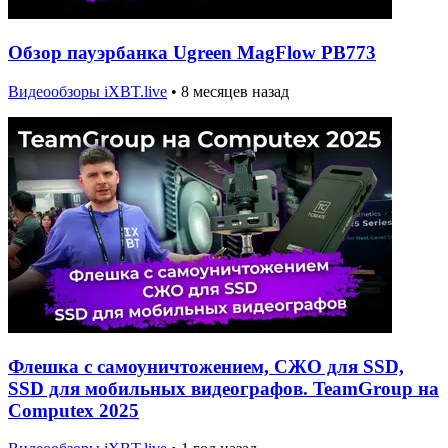
Обзор пауэрбанка Ugreen MagFlow PB773
Видеообзоры iXBT.live
•
8 месяцев назад
Флешка с самоуничтожением, СЖО для SSD,
SSD для мобильных видеографов. TeamGroup на
Computex 2025