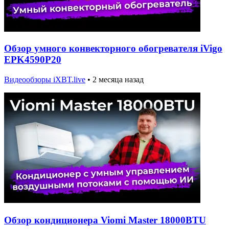
Обзор умного конвекторного обогревателя iVigo
EPK4590P20
Видеообзоры iXBT.live
•
2 месяца назад
Обзор кондиционера Viomi Master 18000BTU