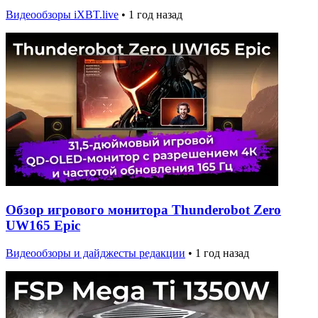
Видеообзоры iXBT.live
•
1 год назад
Обзор игрового монитора Thunderobot Zero
UW165 Epic
Видеообзоры и дайджесты редакции
•
1 год назад