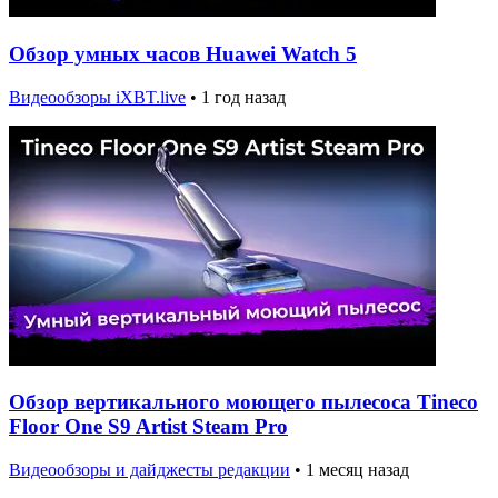
Обзор умных часов Huawei Watch 5
Видеообзоры iXBT.live
•
1 год назад
Обзор вертикального моющего пылесоса Tineco
Floor One S9 Artist Steam Pro
Видеообзоры и дайджесты редакции
•
1 месяц назад