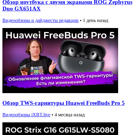
Обзор ноутбука с двумя экранами ROG Zephyrus
Duo GX651AX
Видеообзоры и дайджесты редакции
•
1 день назад
Обзор TWS-гарнитуры Huawei FreeBuds Pro 5
Видеообзоры iXBT.live
•
4 месяца назад