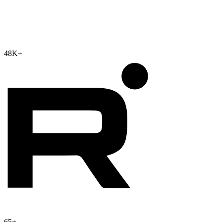
48K
+
65
+