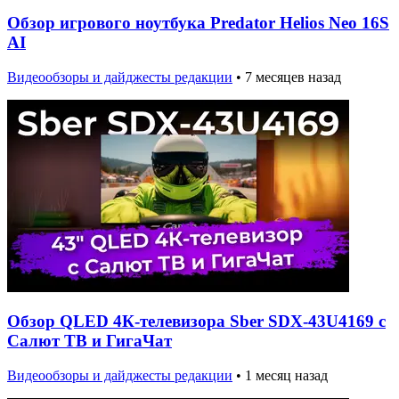
Обзор игрового ноутбука Predator Helios Neo 16S
AI
Видеообзоры и дайджесты редакции
•
7 месяцев назад
Обзор QLED 4К-телевизора Sber SDX-43U4169 с
Салют ТВ и ГигаЧат
Видеообзоры и дайджесты редакции
•
1 месяц назад