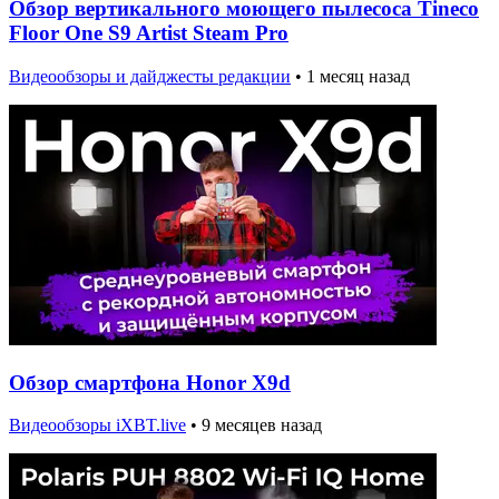
Обзор вертикального моющего пылесоса Tineco
Floor One S9 Artist Steam Pro
Видеообзоры и дайджесты редакции
•
1 месяц назад
Обзор смартфона Honor X9d
Видеообзоры iXBT.live
•
9 месяцев назад