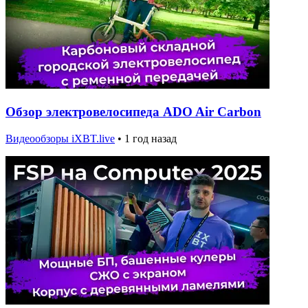
Обзор электровелосипеда ADO Air Carbon
Видеообзоры iXBT.live
•
1 год назад