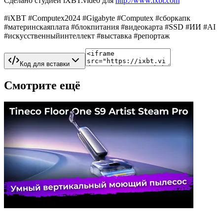
Сделано студией iXBT.video для
http://www.ixbt.com
#iXBT #Computex2024 #Gigabyte #Computex #сборкапк
#материнскаяплата #блокпитания #видеокарта #SSD #ИИ #AI
#искусственныйинтеллект #выставка #репортаж
Код для вставки
Смотрите ещё