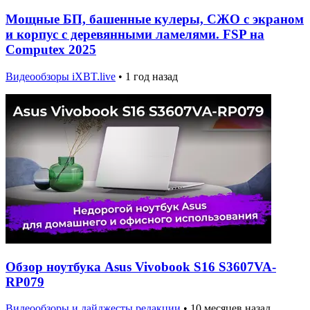
Мощные БП, башенные кулеры, СЖО с экраном
и корпус с деревянными ламелями. FSP на
Computex 2025
Видеообзоры iXBT.live
•
1 год назад
Обзор ноутбука Asus Vivobook S16 S3607VA-
RP079
Видеообзоры и дайджесты редакции
•
10 месяцев назад