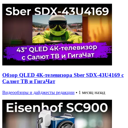
Обзор QLED 4К-телевизора Sber SDX-43U4169 с
Салют ТВ и ГигаЧат
Видеообзоры и дайджесты редакции
•
1 месяц назад