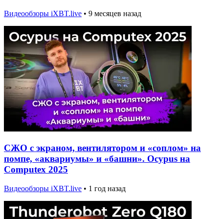
Видеообзоры iXBT.live
•
9 месяцев назад
СЖО с экраном, вентилятором и «соплом» на
помпе, «аквариумы» и «башни». Ocypus на
Computex 2025
Видеообзоры iXBT.live
•
1 год назад