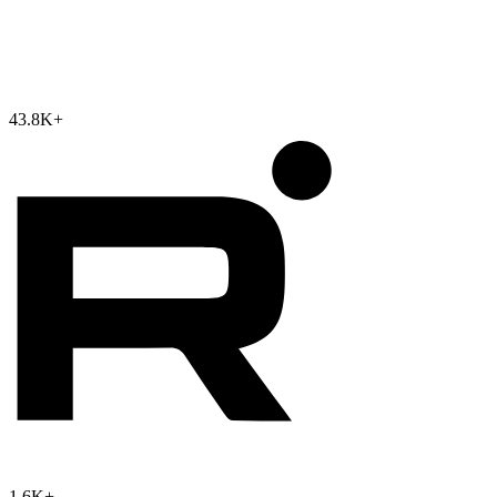
43.8K
+
1.6K
+