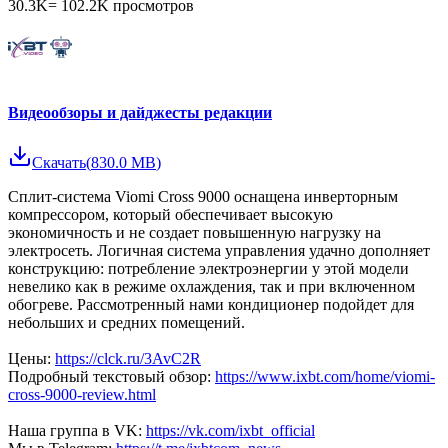
30.3K
=
102.2K
просмотров
Видеообзоры и дайджесты редакции
Скачать
(
830.0 MB
)
Сплит-система Viomi Cross 9000 оснащена инверторным
компрессором, который обеспечивает высокую
экономичность и не создает повышенную нагрузку на
электросеть. Логичная система управления удачно дополняет
конструкцию: потребление электроэнергии у этой модели
невелико как в режиме охлаждения, так и при включенном
обогреве. Рассмотренный нами кондиционер подойдет для
небольших и средних помещений.
Цены:
https://clck.ru/3AvC2R
Подробный текстовый обзор:
https://www.ixbt.com/home/viomi-
cross-9000-review.html
Наша группа в VK:
https://vk.com/ixbt_official