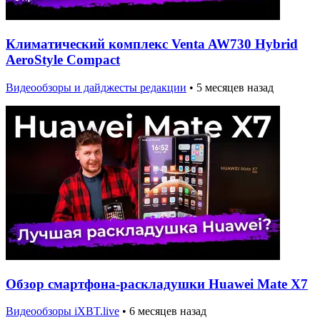
Климатический комплекс Venta AW730 Hybrid
AeroStyle Compact
Видеообзоры и дайджесты редакции
•
5 месяцев назад
Обзор смартфона-раскладушки Huawei Mate X7
Видеообзоры iXBT.live
•
6 месяцев назад