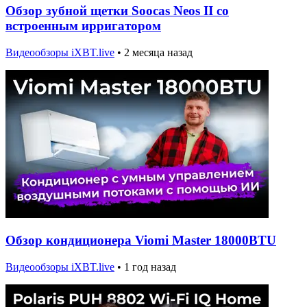
Обзор зубной щетки Soocas Neos II со
встроенным ирригатором
Видеообзоры iXBT.live
•
2 месяца назад
Обзор кондиционера Viomi Master 18000BTU
Видеообзоры iXBT.live
•
1 год назад