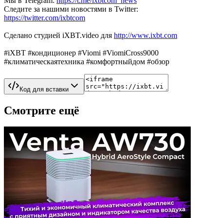
Мы в Telegram:
https://t.me/ixbtcom_news
Следите за нашими новостями в Twitter:
https://twitter.com/ixbtcom
Сделано студией iXBT.video для
http://www.ixbt.com
#iXBT #кондиционер #Viomi #ViomiCross9000
#климатическаятехника #комфортныйдом #обзор
Код для вставки
Смотрите ещё