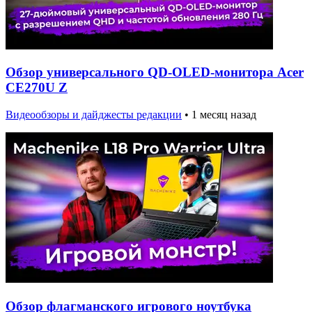
Обзор универсального QD-OLED-монитора Acer
CE270U Z
Видеообзоры и дайджесты редакции
•
1 месяц назад
Обзор флагманского игрового ноутбука