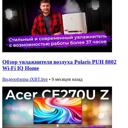
Обзор увлажнителя воздуха Polaris PUH 8802
Wi-Fi IQ Home
Видеообзоры iXBT.live
•
9 месяцев назад