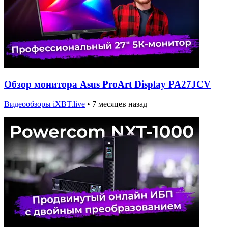
Обзор монитора Asus ProArt Display PA27JCV
Видеообзоры iXBT.live
•
7 месяцев назад