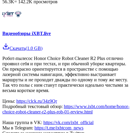
56.3K
=
142.2K
просмотров
Видеообзоры iXBT.live
Скачать
(
1.0 GB
)
Робот-пылесос Honor Choice Robot Cleaner R2 Plus отлично
проявил себя и при тестах, и при обычной уборке квартиры.
Он прекрасно ориентируется в пространстве с помощью
лазерной системы навигации, эффективно выстраивает
маршруты и не проходит дважды по одному и тому же месту.
Так что полы с ним станут практически идеально чистыми за
весьма короткое время.
Цены:
https://clck.ru/34z9Qr
Подробный текстовый обзор:
https://www.ixbt.com/home/honor-
choice-robot-cleaner-r2-plus-rob-01-review.html
Наша группа в VK:
https://vk.com/ixbt_official
Мы в Telegram:
https://t.me/ixbtcom_news