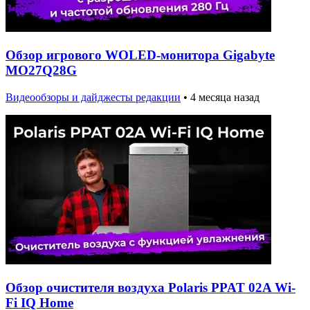
Обзор игрового WOLED-монитора Gigabyte
MO27Q28G
Видеообзоры и дайджесты редакции
•
4 месяца назад
Обзор очистителя воздуха Polaris PPAT 02A Wi-
Fi IQ Home