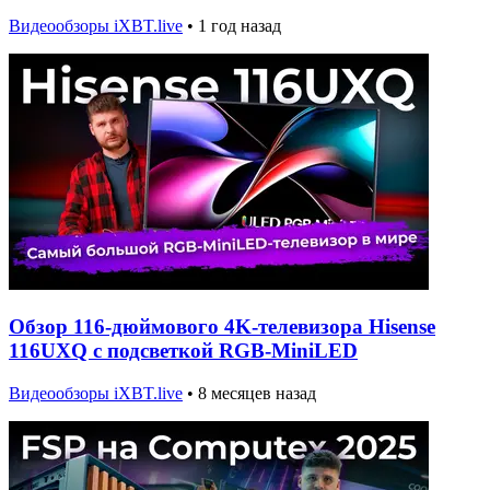
Видеообзоры iXBT.live
•
1 год назад
Обзор 116-дюймового 4K-телевизора Hisense
116UXQ с подсветкой RGB-MiniLED
Видеообзоры iXBT.live
•
8 месяцев назад