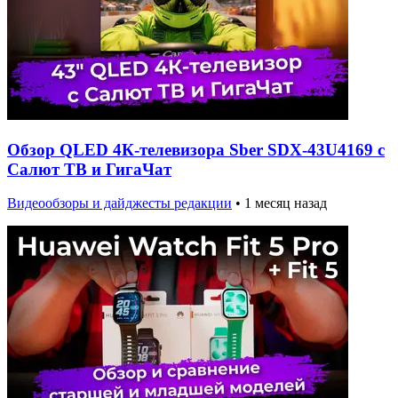
Обзор QLED 4К-телевизора Sber SDX-43U4169 с
Салют ТВ и ГигаЧат
Видеообзоры и дайджесты редакции
•
1 месяц назад