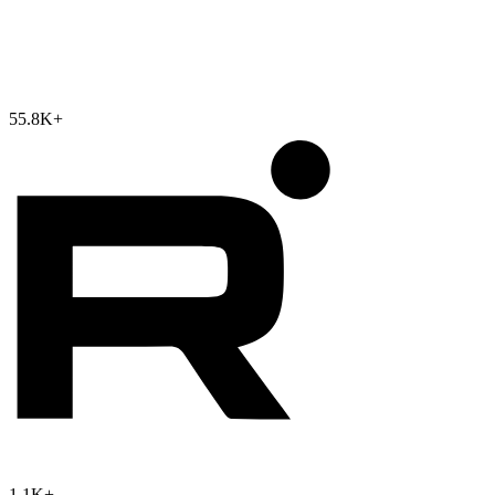
55.8K
+
1.1K
+