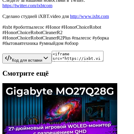
Следите за нашими новостями в Twitter:
https://twitter.com/ixbtcom
Сделано студией iXBT.video для
http://www.ixbt.com
#ixbt #роботпылесос #Honor #HonorChoiceRobot
#HonorChoiceRobotCleanerR2
#HonorChoiceRobotCleanerR2Plus #пылесос #уборка
#бытоваятехника #умныйдом #обзор
Код для вставки
Смотрите ещё