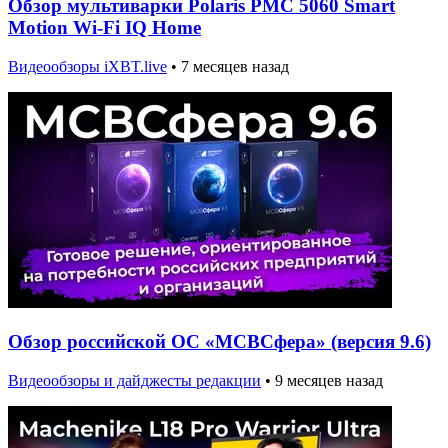
Обзор мультиварки Polaris PMC 5060 Smart
Motion Wi-Fi IQ Home
Видеообзоры iXBT.live
•
7 месяцев назад
Обзор российской ОС «МСВСфера» (версия 9.6)
Видеообзоры и дайджесты редакции
•
9 месяцев назад