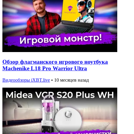
Обзор флагманского игрового ноутбука
Machenike L18 Pro Warrior Ultra
Видеообзоры iXBT.live
•
10 месяцев назад