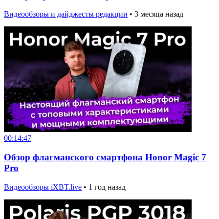
Видеообзоры и дайджесты редакции
•
3 месяца назад
00:14:47
Обзор флагманского смартфона Honor Magic 7
Pro
Видеообзоры iXBT.live
•
1 год назад