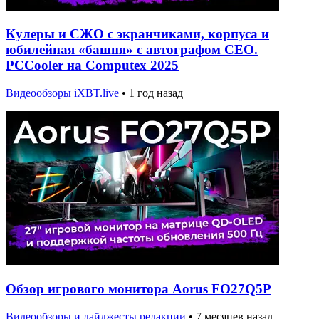
Кулеры и СЖО с экранчиками, корпуса и
юбилейная «башня» с автографом CEO.
PCCooler на Computex 2025
Видеообзоры iXBT.live
•
1 год назад
Обзор игрового монитора Aorus FO27Q5P
Видеообзоры и дайджесты редакции
•
7 месяцев назад