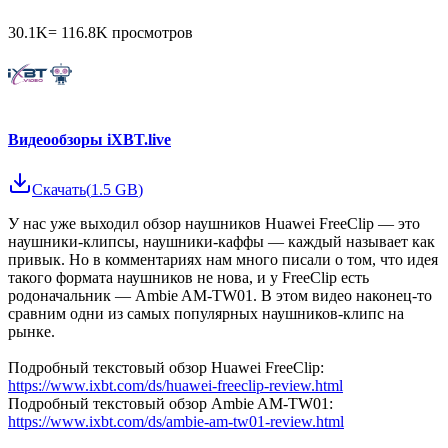
30.1K
=
116.8K
просмотров
Видеообзоры iXBT.live
Скачать
(
1.5 GB
)
У нас уже выходил обзор наушников Huawei FreeClip — это
наушники-клипсы, наушники-каффы — каждый называет как
привык. Но в комментариях нам много писали о том, что идея
такого формата наушников не нова, и у FreeClip есть
родоначальник — Ambie AM-TW01. В этом видео наконец-то
сравним одни из самых популярных наушников-клипс на
рынке.
Подробный текстовый обзор Huawei FreeClip:
https://www.ixbt.com/ds/huawei-freeclip-review.html
Подробный текстовый обзор Ambie AM-TW01:
https://www.ixbt.com/ds/ambie-am-tw01-review.html