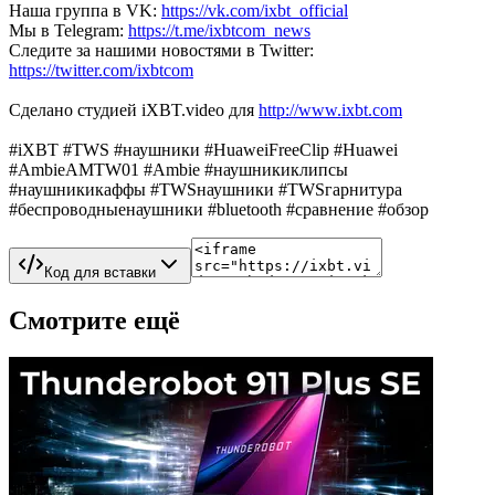
Наша группа в VK:
https://vk.com/ixbt_official
Мы в Telegram:
https://t.me/ixbtcom_news
Следите за нашими новостями в Twitter:
https://twitter.com/ixbtcom
Сделано студией iXBT.video для
http://www.ixbt.com
#iXBT #TWS #наушники #HuaweiFreeClip #Huawei
#AmbieAMTW01 #Ambie #наушникиклипсы
#наушникикаффы #TWSнаушники #TWSгарнитура
#беспроводныенаушники #bluetooth #сравнение #обзор
Код для вставки
Смотрите ещё