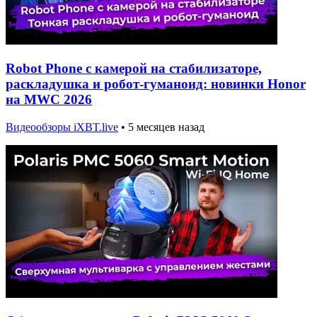
Robot Phone с камерой на стабилизаторе,
раскладушка и робот-гуманоид: новинки Honor
на MWC 2026
Видеообзоры iXBT.live
•
5 месяцев назад