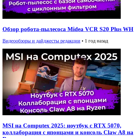
Обзор робота-пылесоса Midea VCR S20 Plus WH
Видеообзоры и дайджесты редакции
•
1 год назад
MSI на Computex 2025: ноутбук с RTX 5070,
коллаборация с японцами и консоль Claw A8 на