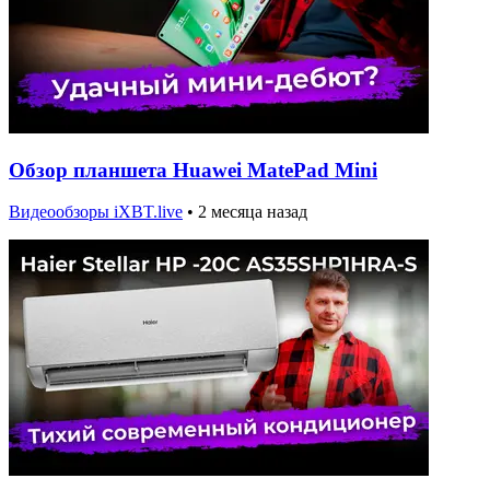
Обзор планшета Huawei MatePad Mini
Видеообзоры iXBT.live
•
2 месяца назад