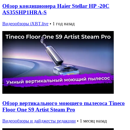
Обзор кондиционера Haier Stellar HP -20C
AS35SHP1HRA-S
Видеообзоры iXBT.live
•
1 год назад
Обзор вертикального моющего пылесоса Tineco
Floor One S9 Artist Steam Pro
Видеообзоры и дайджесты редакции
•
1 месяц назад