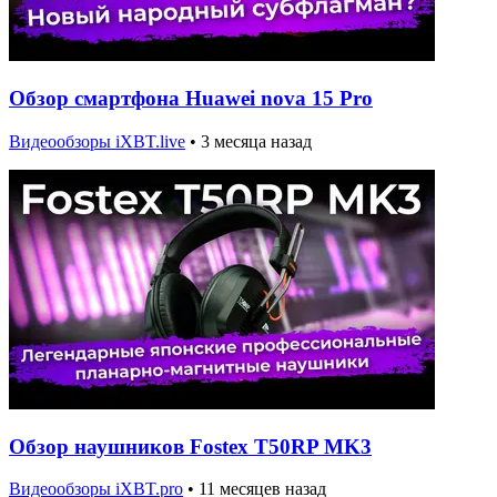
Обзор смартфона Huawei nova 15 Pro
Видеообзоры iXBT.live
•
3 месяца назад
Обзор наушников Fostex T50RP MK3
Видеообзоры iXBT.pro
•
11 месяцев назад