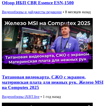
Обзор ИБП CBR Essence ESN-1500
Видеообзоры и дайджесты редакции
•
8 месяцев назад
Титановая видеокарта, СЖО с экраном,
материнская плата для нежных рук. Железо MSI
на Computex 2025
Видеообзоры iXBT.live
•
1 год назад