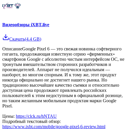
Видеообзоры iXBT.live
Скачать
(
4.4 GB
)
ОписаниеGoogle Pixel 6 — это свежая новинка софтверного
гиганта, продолжающая известную серию «фирменных»
смартфонов Google c абсолютно чистым интерфейсом ОС, не
тронутым вмешательством сторонних разработчиков и
производителей. Аппарат не получился идеальным —
наоборот, во многом спорным. И к тому же, этот продукт
никогда официально не достигнет нашего рынка. Но
традиционно высочайшее качество съемки и относительно
доступная цена продолжают привлекать российских
пользователей к этим недоступным в официальной рознице,
но таким желанным мобильным продуктам марки Google
Pixel.
Цены:
https://clck.ru/hNTAU
Подробный текстовый обзор:
https://www.ixbt.com/mobile/google-pixel-6-review.html