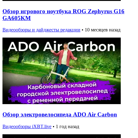
Обзор игрового ноутбука ROG Zephyrus G16
GA605KM
Видеообзоры и дайджесты редакции
•
10 месяцев назад
Обзор электровелосипеда ADO Air Carbon
Видеообзоры iXBT.live
•
1 год назад