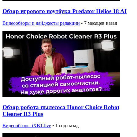
Обзор игрового ноутбука Predator Helios 18 AI
Видеообзоры и дайджесты редакции
•
7 месяцев назад
Обзор робота-пылесоса Honor Choice Robot
Cleaner R3 Plus
Видеообзоры iXBT.live
•
1 год назад