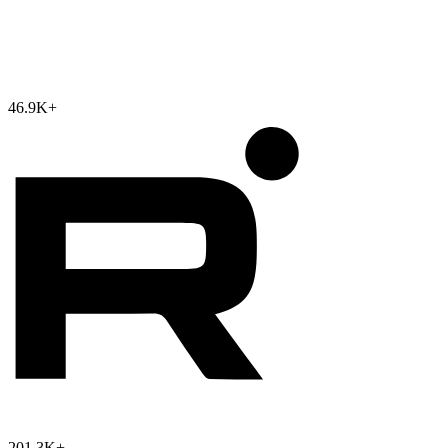
46.9K
+
201.3K
+