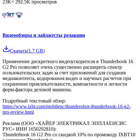
23K
=
292.5K
просмотров
Видеообзоры и дайджесты редакции
Скачать
(
1.7 GB
)
Применение дискретного видеоускорителя в Thunderbook 16
G2 Pro позволяет очень существенно расширить спектр
пользовательских задач за счет приложений для создания
медиаконтента, кодирования видео и научных расчетов при
сохранении привлекательности, компактности и легкости
форм-фактора деловой машины.
Подробный текстовый обзор:
https://www.ixbt.com/mobilepc/thunderobot-thunderbook-16-g2-
pro-review.html
Реклама (ООО «ХАЙЕР ЭЛЕКТРИКАЛ ЭППЛАЕНСИС
РУС» ИНН 1650292810):
Thunderbook 16 G2 Pro со скидкой 10% по промокоду IXBT10