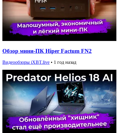
Обзор мини-ПК Hiper Factum FN2
Видеообзоры iXBT.live
•
1 год назад