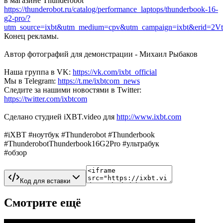
в магазине Thunderobot
https://thunderobot.ru/catalog/performance_laptops/thunderbook-16-
g2-pro/?
utm_source=ixbt&utm_medium=cpv&utm_campaign=ixbt&erid=2
Конец рекламы.
Автор фотографий для демонстрации - Михаил Рыбаков
Наша группа в VK:
https://vk.com/ixbt_official
Мы в Telegram:
https://t.me/ixbtcom_news
Следите за нашими новостями в Twitter:
https://twitter.com/ixbtcom
Сделано студией iXBT.video для
http://www.ixbt.com
#iXBT #ноутбук #Thunderobot #Thunderbook
#ThunderobotThunderbook16G2Pro #ультрабук
#обзор
Код для вставки
Смотрите ещё