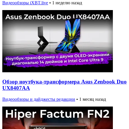
Видеообзоры iXBT.live
•
1 неделю назад
Обзор ноутбука-трансформера Asus Zenbook Duo
UX8407AA
Видеообзоры и дайджесты редакции
•
1 месяц назад