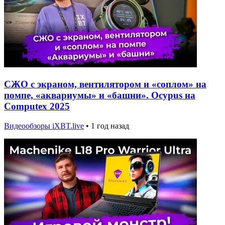
СЖО с экраном, вентилятором и «соплом» на
помпе, «аквариумы» и «башни». Ocypus на
Computex 2025
Видеообзоры iXBT.live
•
1 год назад