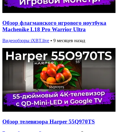
Обзор флагманского игрового ноутбука
Machenike L18 Pro Warrior Ultra
Видеообзоры iXBT.live
•
9 месяцев назад
Обзор телевизора Harper 55Q970TS