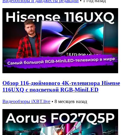
Видеообзоры и дайджесты редакции
•
1 год назад
Обзор 116-дюймового 4K-телевизора Hisense
116UXQ с подсветкой RGB-MiniLED
Видеообзоры iXBT.live
•
8 месяцев назад