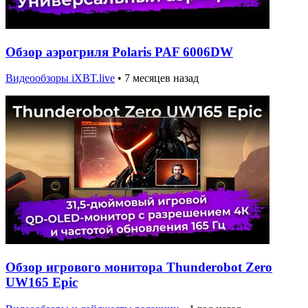
Обзор аэрогриля Polaris PAF 6006DW
Видеообзоры iXBT.live
•
7 месяцев назад
Обзор игрового монитора Thunderobot Zero
UW165 Epic