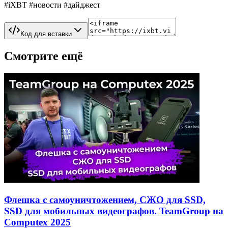
#iXBT #новости #дайджест
Код для вставки
Смотрите ещё
Флешка с самоуничтожением, СЖО для SSD,
SSD для мобильных видеографов. TeamGroup на
Computex 2025