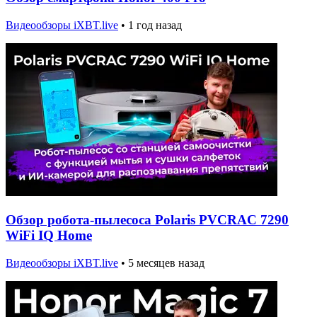
Видеообзоры iXBT.live
•
1 год назад
Обзор робота-пылесоса Polaris PVCRAC 7290
WiFi IQ Home
Видеообзоры iXBT.live
•
5 месяцев назад