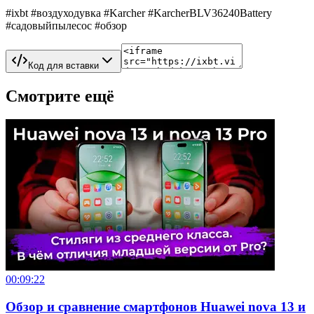
#ixbt #воздуходувка #Karcher #KarcherBLV36240Battery
#садовыйпылесос #обзор
Код для вставки
Смотрите ещё
00:09:22
Обзор и сравнение смартфонов Huawei nova 13 и