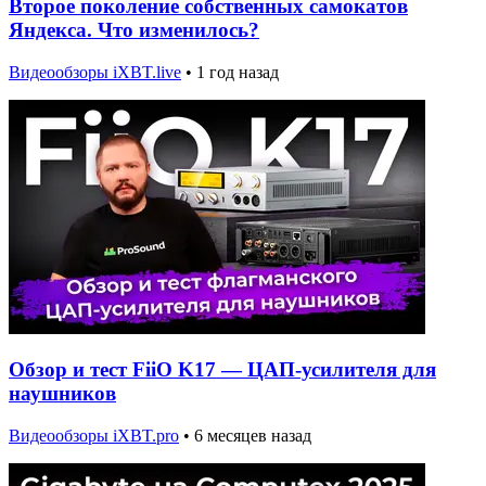
Второе поколение собственных самокатов
Яндекса. Что изменилось?
Видеообзоры iXBT.live
•
1 год назад
Обзор и тест FiiO K17 — ЦАП-усилителя для
наушников
Видеообзоры iXBT.pro
•
6 месяцев назад