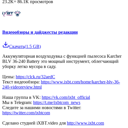
23.2K
=
86.1K
просмотров
Видеообзоры и дайджесты редакции
Скачать
(
1.5 GB
)
Аккумуляторная воздуходувка с функцией пылесоса Karcher
BLV 36-240 Battery это мощный инструмент, облегчающий
уборку легко мусора в саду.
Цены:
https://clck.ru/32aedC
Текст видеообзора:
https://www.ixbt.com/home/karcher-blv-36-
240-videoreview.html
Наша группа в VK:
https://vk.com/ixbt_official
Мы в Telegram:
https://t.me/ixbtcom_news
Следите за нашими новостями в Twitter:
https://twitter.com/ixbtcom
Сделано студией iXBT.video для
http://www.ixbt.com