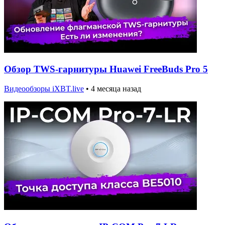
Обзор TWS-гарнитуры Huawei FreeBuds Pro 5
Видеообзоры iXBT.live
•
4 месяца назад