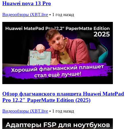
Huawei nova 13 Pro
Видеообзоры iXBT.live
•
1 год назад
Обзор флагманского планшета Huawei MatePad
Pro 12,2″ PaperMatte Edition (2025)
Видеообзоры iXBT.live
•
1 год назад