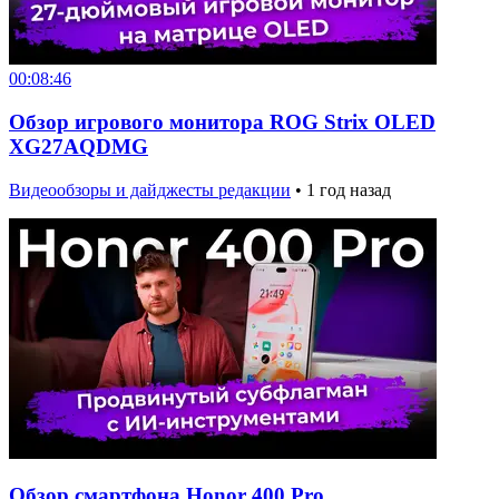
00:08:46
Обзор игрового монитора ROG Strix OLED
XG27AQDMG
Видеообзоры и дайджесты редакции
•
1 год назад
Обзор смартфона Honor 400 Pro