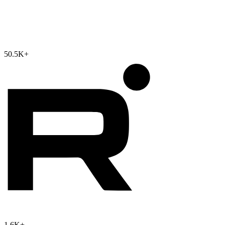
50.5K
+
1.6K
+