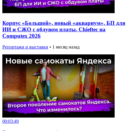
Корпус «Большой», новый «аквариум», БП для
ИИ и СЖО с обдувом платы. Chieftec на
Computex 2026
Репортажи и выставки
•
1 месяц назад
00:03:49