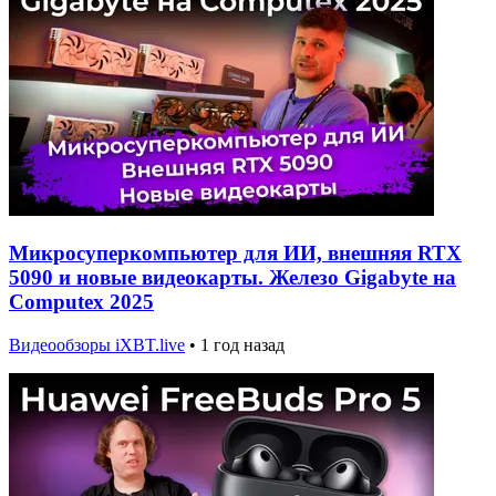
Микросуперкомпьютер для ИИ, внешняя RTX
5090 и новые видеокарты. Железо Gigabyte на
Computex 2025
Видеообзоры iXBT.live
•
1 год назад