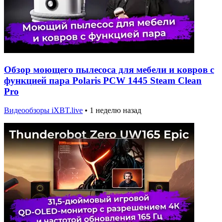
Обзор моющего пылесоса для мебели и ковров с
функцией пара Polaris PCW 1445 Steam Clean
Pro
Видеообзоры iXBT.live
•
1 неделю назад