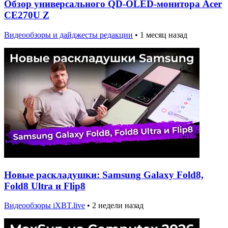
Обзор универсального QD-OLED-монитора Acer
CE270U Z
Видеообзоры и дайджесты редакции
•
1 месяц назад
Новые раскладушки: Samsung Galaxy Fold8,
Fold8 Ultra и Flip8
Видеообзоры iXBT.live
•
2 недели назад