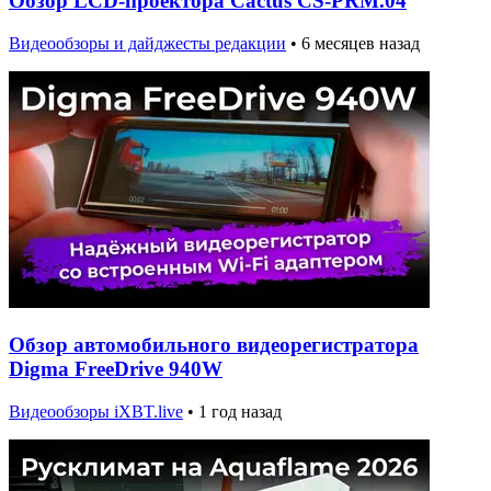
Обзор LCD-проектора Cactus CS-PRM.04
Видеообзоры и дайджесты редакции
•
6 месяцев назад
Обзор автомобильного видеорегистратора
Digma FreeDrive 940W
Видеообзоры iXBT.live
•
1 год назад