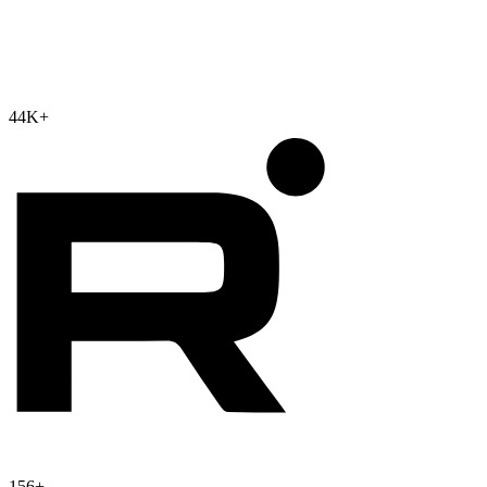
44K
+
156
+