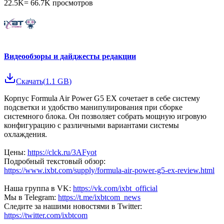
22.5K
=
66.7K
просмотров
Видеообзоры и дайджесты редакции
Скачать
(
1.1 GB
)
Корпус Formula Air Power G5 EX сочетает в себе систему
подсветки и удобство манипулирования при сборке
системного блока. Он позволяет собрать мощную игровую
конфигурацию с различными вариантами системы
охлаждения.
Цены:
https://clck.ru/3AFyot
Подробный текстовый обзор:
https://www.ixbt.com/supply/formula-air-power-g5-ex-review.html
Наша группа в VK:
https://vk.com/ixbt_official
Мы в Telegram:
https://t.me/ixbtcom_news
Следите за нашими новостями в Twitter:
https://twitter.com/ixbtcom