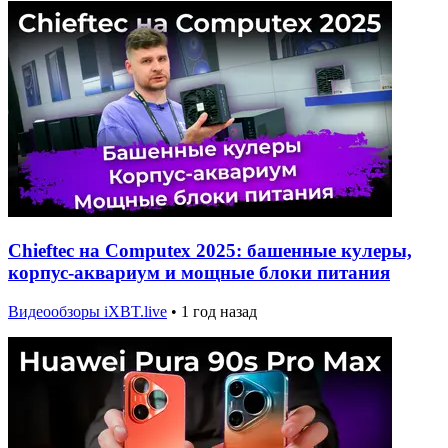
Chieftec на Computex 2025: башенные кулеры,
корпус-аквариум и мощные блоки питания
Видеообзоры iXBT.live
•
1 год назад