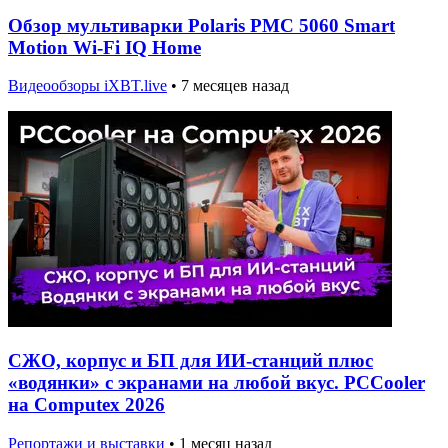
Обзор мультиварки Polaris PMC 5060 Smart
Motion Wi-Fi IQ Home
Видеообзоры iXBT.live
•
7 месяцев назад
СЖО, корпус и БП для ИИ-станций плюс
«водянки» с экранами на любой вкус. PCCooler
на Computex 2026
Репортажи и выставки
•
1 месяц назад