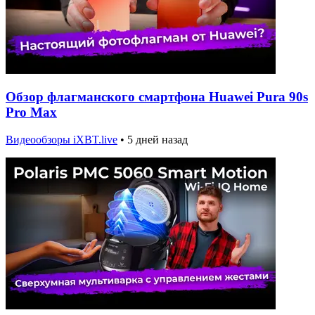
Обзор флагманского смартфона Huawei Pura 90s
Pro Max
Видеообзоры iXBT.live
•
5 дней назад