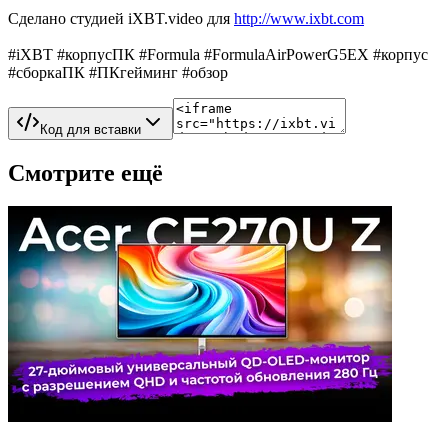
Сделано студией iXBT.video для
http://www.ixbt.com
#iXBT #корпусПК #Formula #FormulaAirPowerG5EX #корпус
#сборкаПК #ПКгейминг #обзор
Код для вставки
Смотрите ещё