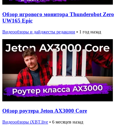
Обзор игрового монитора Thunderobot Zero
UW165 Epic
Видеообзоры и дайджесты редакции
•
1 год назад
Обзор роутера Jeton AX3000 Core
Видеообзоры iXBT.live
•
6 месяцев назад