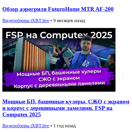
Обзор аэрогриля FuturoHome MTR AF-200
Видеообзоры iXBT.live
•
9 месяцев назад
Мощные БП, башенные кулеры, СЖО с экраном
и корпус с деревянными ламелями. FSP на
Computex 2025
Видеообзоры iXBT.live
•
1 год назад