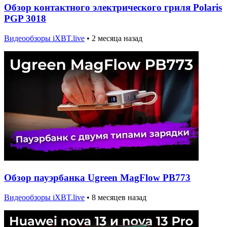
Обзор контактного электрического гриля Polaris
PGP 3018
Видеообзоры iXBT.live
•
2 месяца назад
Обзор пауэрбанка Ugreen MagFlow PB773
Видеообзоры iXBT.live
•
8 месяцев назад