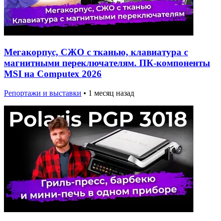
Мегакорпус, СЖО с тканью, клавиатура с
магнитными переключателям. ПК-компоненты
MSI на Computex 2026
Репортажи и выставки
•
1 месяц назад