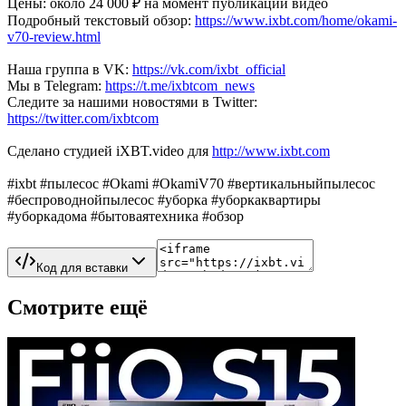
Цены: около 24 000 ₽ на момент публикации видео
Подробный текстовый обзор:
https://www.ixbt.com/home/okami-
v70-review.html
Наша группа в VK:
https://vk.com/ixbt_official
Мы в Telegram:
https://t.me/ixbtcom_news
Следите за нашими новостями в Twitter:
https://twitter.com/ixbtcom
Сделано студией iXBT.video для
http://www.ixbt.com
#ixbt #пылесос #Okami #OkamiV70 #вертикальныйпылесос
#беспроводнойпылесос #уборка #уборкаквартиры
#уборкадома #бытоваятехника #обзор
Код для вставки
Смотрите ещё