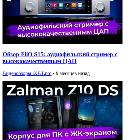
Обзор FiiO S15: аудиофильский стример с
высококачественным ЦАП
Видеообзоры iXBT.pro
•
9 месяцев назад