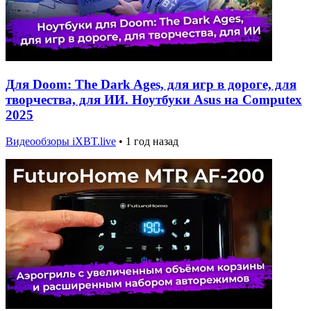
Для Doom: The Dark Ages, для игр в дороге, для
творчества, для ИИ. Ноутбуки Asus на Computex
2025
Видеообзоры iXBT.live
•
1 год назад