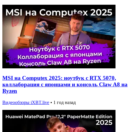
MSI на Computex 2025: ноутбук с RTX 5070,
коллаборация с японцами и консоль Claw A8 на
Ryzen
Видеообзоры iXBT.live
•
1 год назад