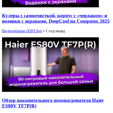
Кулеры с самоочисткой, корпус с «чердаком» и
водянки с экранами. DeepCool на Computex 2025
Видеообзоры iXBT.live
•
1 год назад
Обзор накопительного водонагревателя Haier
ES80V TF7P(R)