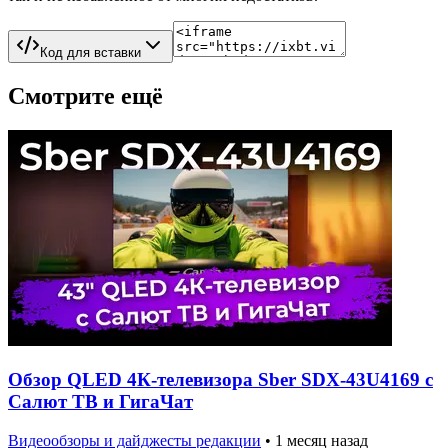
Код для вставки
Смотрите ещё
Обзор QLED 4К-телевизора Sber SDX-43U4169 с
Салют ТВ и ГигаЧат
Видеообзоры и дайджесты редакции
•
1 месяц назад