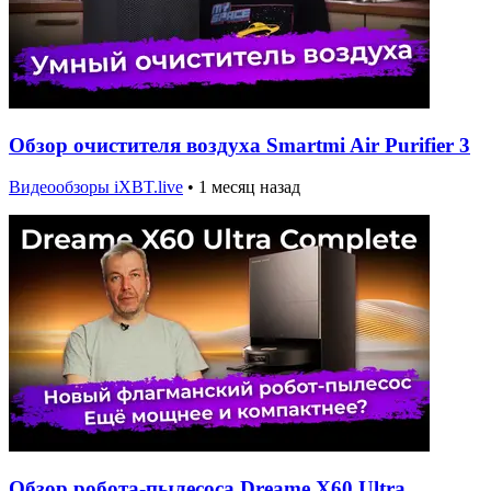
Обзор очистителя воздуха Smartmi Air Purifier 3
Видеообзоры iXBT.live
•
1 месяц назад
Обзор робота-пылесоса Dreame X60 Ultra