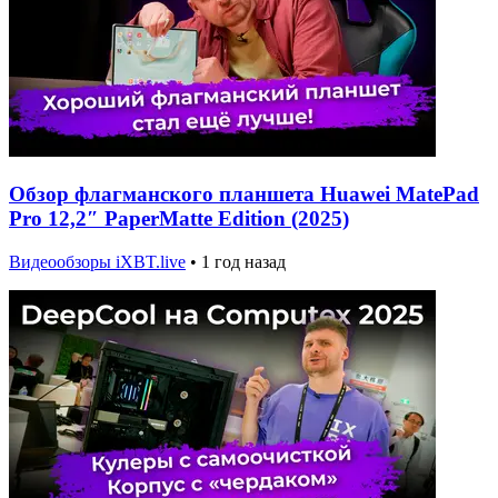
Обзор флагманского планшета Huawei MatePad
Pro 12,2″ PaperMatte Edition (2025)
Видеообзоры iXBT.live
•
1 год назад