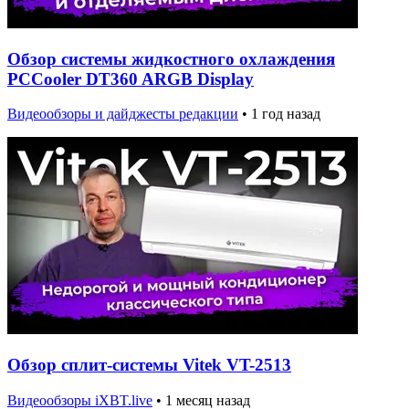
Обзор системы жидкостного охлаждения
PCCooler DT360 ARGB Display
Видеообзоры и дайджесты редакции
•
1 год назад
Обзор сплит-системы Vitek VT-2513
Видеообзоры iXBT.live
•
1 месяц назад