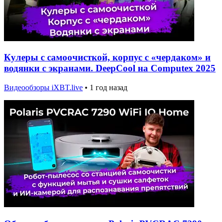
Кулеры с самоочисткой, корпус с «чердаком» и
водянки с экранами. DeepCool на Computex 2025
Видеообзоры iXBT.live
•
1 год назад