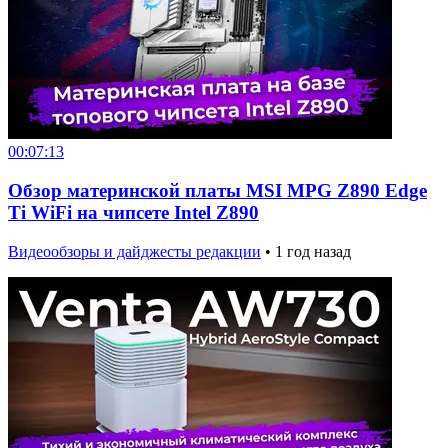
00:07:13
Обзор материнской платы MSI MPG Z890 Edge
Ti WiFi на чипсете Intel Z890
Видеообзоры и дайджесты редакции
•
1 год назад