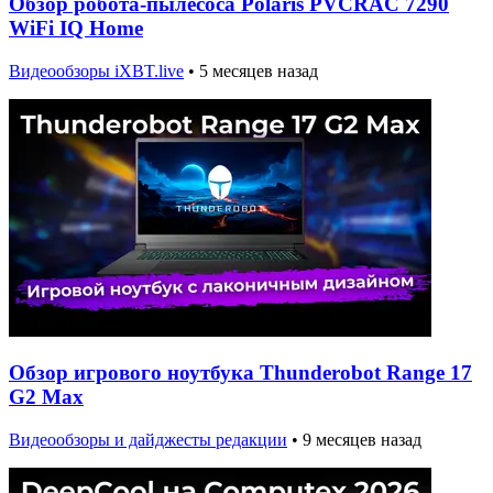
Обзор робота-пылесоса Polaris PVCRAC 7290
WiFi IQ Home
Видеообзоры iXBT.live
•
5 месяцев назад
Обзор игрового ноутбука Thunderobot Range 17
G2 Max
Видеообзоры и дайджесты редакции
•
9 месяцев назад