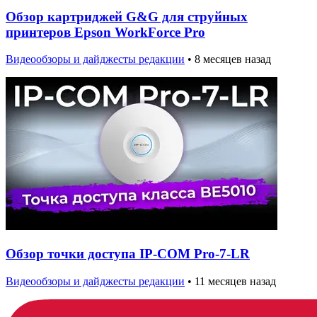
Обзор картриджей G&G для струйных
принтеров Epson WorkForce Pro
Видеообзоры и дайджесты редакции
•
8 месяцев назад
Обзор точки доступа IP-COM Pro-7-LR
Видеообзоры и дайджесты редакции
•
11 месяцев назад