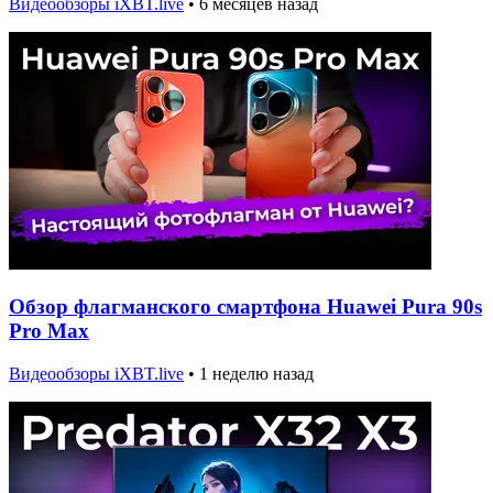
Видеообзоры iXBT.live
•
6 месяцев назад
Обзор флагманского смартфона Huawei Pura 90s
Pro Max
Видеообзоры iXBT.live
•
1 неделю назад