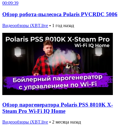
00:09:39
Обзор робота-пылесоса Polaris PVCRDC 5006
Видеообзоры iXBT.live
•
1 год назад
Обзор парогенератора Polaris PSS 8010K X-
Steam Pro Wi-Fi IQ Home
Видеообзоры iXBT.live
•
2 месяца назад