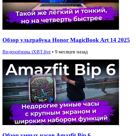
Обзор ультрабука Honor MagicBook Art 14 2025
Видеообзоры iXBT.live
•
9 месяцев назад
Обзор умных часов Amazfit Bip 6