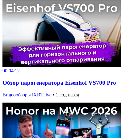
00:04:12
Обзор парогенератора Eisenhof VS700 Pro
Видеообзоры iXBT.live
•
1 год назад