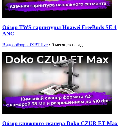
Обзор TWS-гарнитуры Huawei FreeBuds SE 4
ANC
Видеообзоры iXBT.live
•
9 месяцев назад
Обзор книжного сканера Doko CZUR ET Max