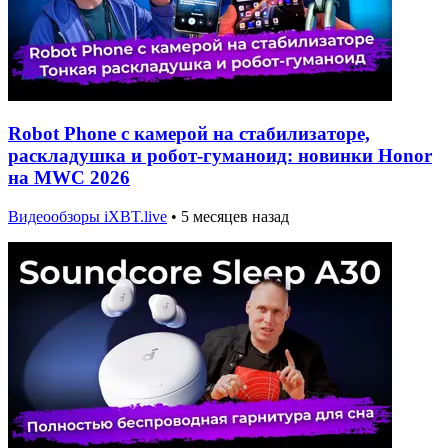
Robot Phone с камерой на стабилизаторе,
раскладушка и робот-гуманоид: новинки Honor
на MWC 2026
Видеообзоры iXBT.live
•
5 месяцев назад