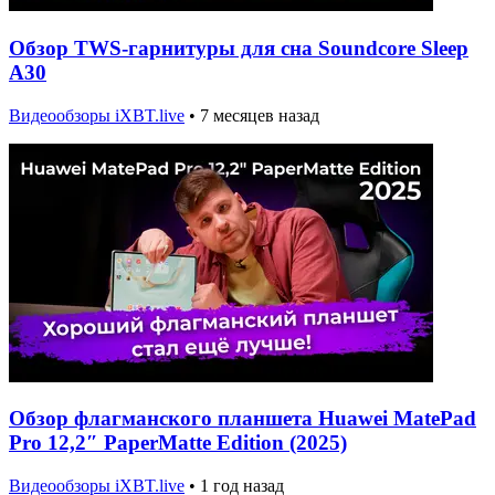
Обзор TWS-гарнитуры для сна Soundcore Sleep
A30
Видеообзоры iXBT.live
•
7 месяцев назад
Обзор флагманского планшета Huawei MatePad
Pro 12,2″ PaperMatte Edition (2025)
Видеообзоры iXBT.live
•
1 год назад