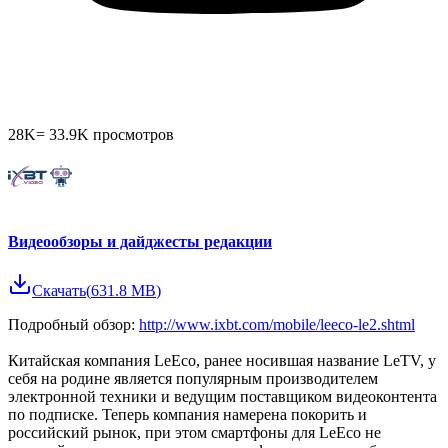
28K
=
33.9K
просмотров
Видеообзоры и дайджесты редакции
Скачать
(
631.8 MB
)
Подробный обзор:
http://www.ixbt.com/mobile/leeco-le2.shtml
Китайская компания LeEco, ранее носившая название LeTV, у
себя на родине является популярным производителем
электронной техники и ведущим поставщиком видеоконтента
по подписке. Теперь компания намерена покорить и
российский рынок, при этом смартфоны для LeEco не