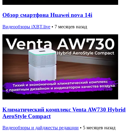
Обзор смартфона Huawei nova 14i
Видеообзоры iXBT.live
•
7 месяцев назад
Климатический комплекс Venta AW730 Hybrid
AeroStyle Compact
Видеообзоры и дайджесты редакции
•
5 месяцев назад