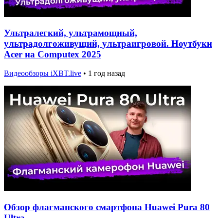
Ультралегкий, ультрамощный,
ультрадолгоживущий, ультраигровой. Ноутбуки
Acer на Computex 2025
Видеообзоры iXBT.live
•
1 год назад
Обзор флагманского смартфона Huawei Pura 80
Ultra