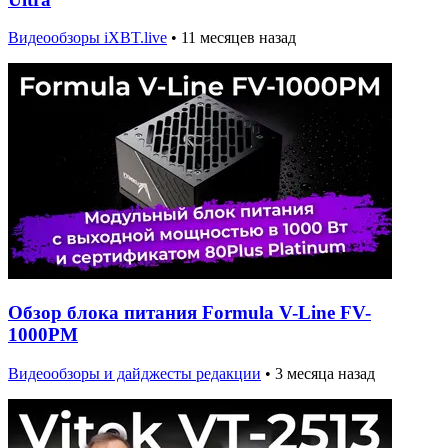
Видеообзоры iXBT.live
•
11 месяцев назад
Обзор блока питания Formula V-Line FV-
1000PM
Видеообзоры и дайджесты редакции
•
3 месяца назад