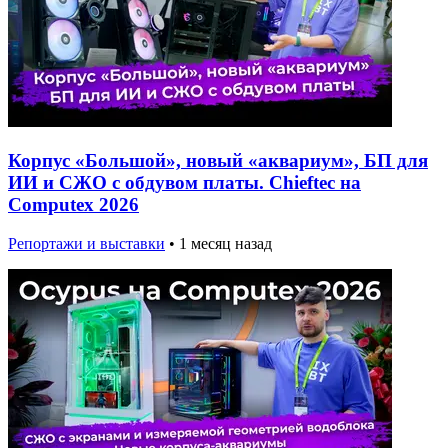
Корпус «Большой», новый «аквариум», БП для
ИИ и СЖО с обдувом платы. Chieftec на
Computex 2026
Репортажи и выставки
•
1 месяц назад