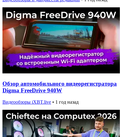
Обзор автомобильного видеорегистратора
Digma FreeDrive 940W
Видеообзоры iXBT.live
•
1 год назад