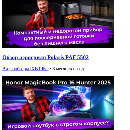
Обзор аэрогриля Polaris PAF 5502
Видеообзоры iXBT.live
•
8 месяцев назад