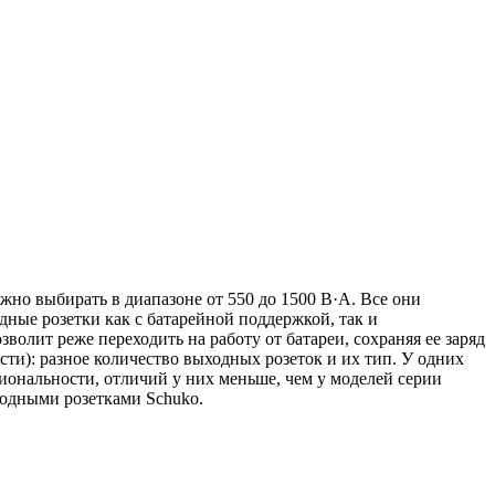
но выбирать в диапазоне от 550 до 1500 В·А. Все они
ные розетки как с батарейной поддержкой, так и
олит реже переходить на работу от батареи, сохраняя ее заряд
ти): разное количество выходных розеток и их тип. У одних
иональности, отличий у них меньше, чем у моделей серии
одными розетками Schuko.