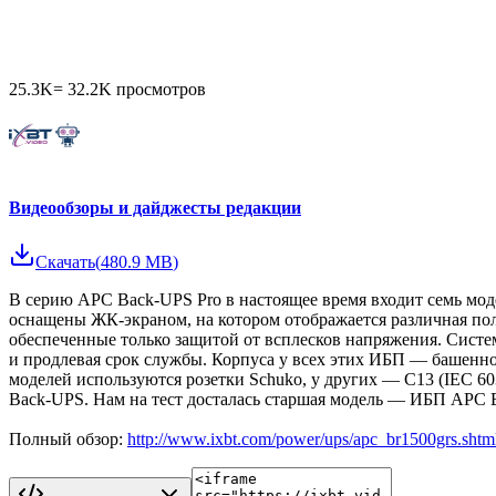
25.3K
=
32.2K
просмотров
Видеообзоры и дайджесты редакции
Скачать
(
480.9 MB
)
В серию APC Back-UPS Pro в настоящее время входит семь мод
оснащены ЖК-экраном, на котором отображается различная пол
обеспеченные только защитой от всплесков напряжения. Систем
и продлевая срок службы. Корпуса у всех этих ИБП — башенног
моделей используются розетки Schuko, у других — С13 (IEC 60
Back-UPS. Нам на тест досталась старшая модель — ИБП APC 
Полный обзор:
http://www.ixbt.com/power/ups/apc_br1500grs.shtm