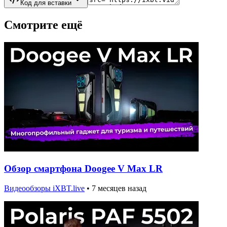
Код для вставки
Смотрите ещё
Обзор смартфона Doogee V Max LR
Видеообзоры iXBT.live
•
7 месяцев назад