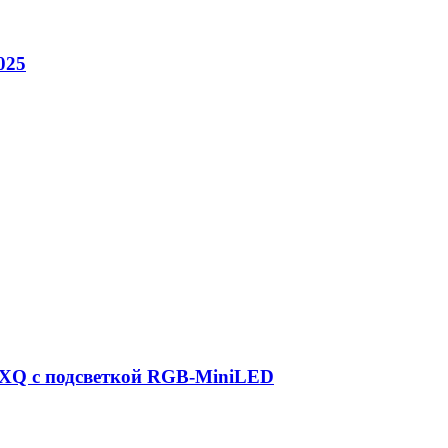
025
6UXQ с подсветкой RGB-MiniLED