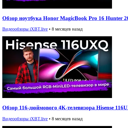
Обзор ноутбука Honor MagicBook Pro 16 Hunter 2
Видеообзоры iXBT.live
•
8 месяцев назад
Обзор 116-дюймового 4K-телевизора Hisense 11
Видеообзоры iXBT.live
•
8 месяцев назад