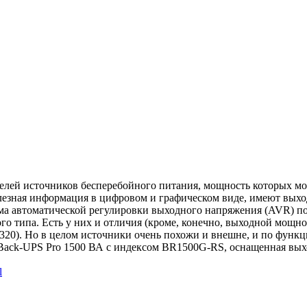
елей источников бесперебойного питания, мощность которых мож
езная информация в цифровом и графическом виде, имеют выход
а автоматической регулировки выходного напряжения (AVR) позв
о типа. Есть у них и отличия (кроме, конечно, выходной мощнос
320). Но в целом источники очень похожи и внешне, и по функц
Back-UPS Pro 1500 ВА с индексом BR1500G-RS, оснащенная вых
l