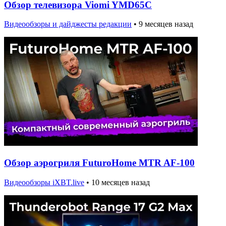
Обзор телевизора Viomi YMD65C
Видеообзоры и дайджесты редакции
•
9 месяцев назад
Обзор аэрогриля FuturoHome MTR AF-100
Видеообзоры iXBT.live
•
10 месяцев назад