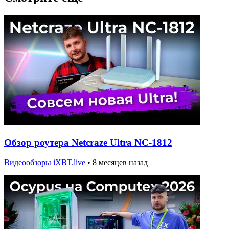
Обзор роутера Netcraze Ultra NC-1812
Видеообзоры iXBT.live
•
8 месяцев назад