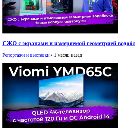
СЖО с экранами и измеряемой геометрией водобл
Репортажи и выставки
•
1 месяц назад