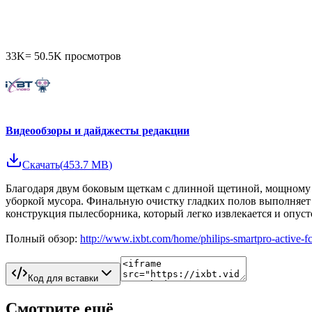
33K
=
50.5K
просмотров
Видеообзоры и дайджесты редакции
Скачать
(
453.7 MB
)
Благодаря двум боковым щеткам с длинной щетиной, мощному ве
уборкой мусора. Финальную очистку гладких полов выполняет
конструкция пылесборника, который легко извлекается и опус
Полный обзор:
http://www.ixbt.com/home/philips-smartpro-active-f
Код для вставки
Смотрите ещё