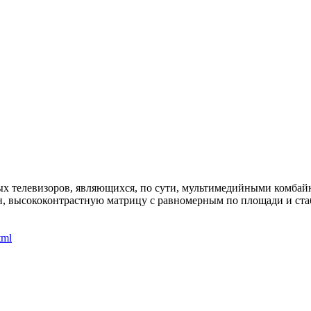
ых телевизоров, являющихся, по сути, мультимедийными комба
н, высококонтрастную матрицу с равномерным по площади и ста
tml