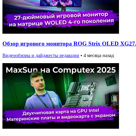
Обзор игрового монитора ROG Strix OLED X
Видеообзоры и дайджесты редакции
•
4 месяца назад