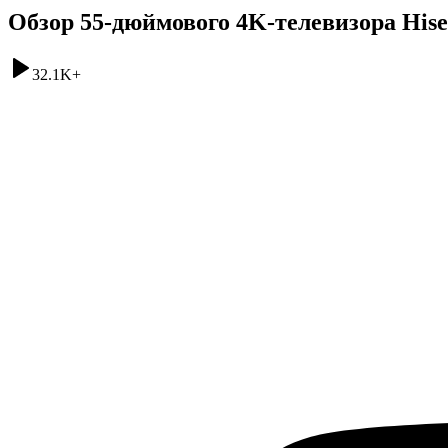
Обзор 55-дюймового 4K-телевизора His
32.1K
+