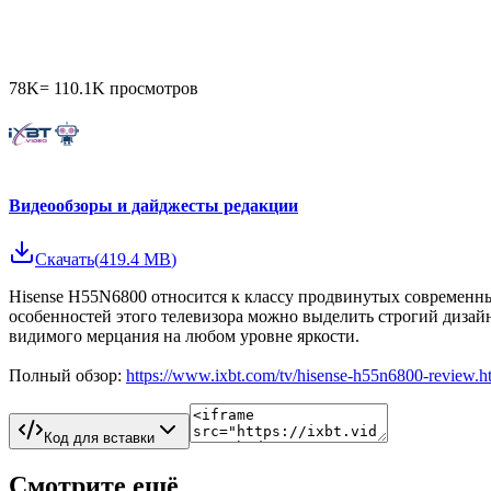
78K
=
110.1K
просмотров
Видеообзоры и дайджесты редакции
Скачать
(
419.4 MB
)
Hisense H55N6800 относится к классу продвинутых современн
особенностей этого телевизора можно выделить строгий дизай
видимого мерцания на любом уровне яркости.
Полный обзор:
https://www.ixbt.com/tv/hisense-h55n6800-review.h
Код для вставки
Смотрите ещё