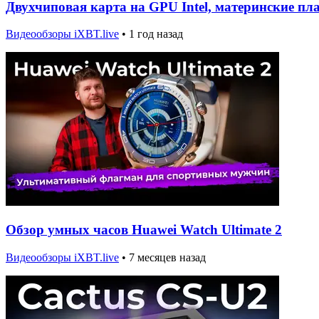
Двухчиповая карта на GPU Intel, материнские пл
Видеообзоры iXBT.live
•
1 год назад
Обзор умных часов Huawei Watch Ultimate 2
Видеообзоры iXBT.live
•
7 месяцев назад