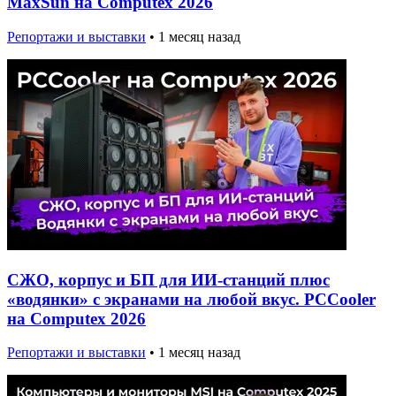
MaxSun на Computex 2026
Репортажи и выставки
•
1 месяц назад
СЖО, корпус и БП для ИИ-станций плюс
«водянки» с экранами на любой вкус. PCCooler
на Computex 2026
Репортажи и выставки
•
1 месяц назад