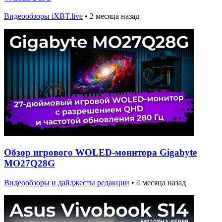
Видеообзоры iXBT.live
•
2 месяца назад
Обзор игрового WOLED-монитора Gigabyte
MO27Q28G
Видеообзоры и дайджесты редакции
•
4 месяца назад