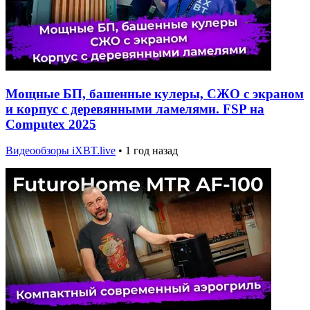
Мощные БП, башенные кулеры, СЖО с экраном
и корпус с деревянными ламелями. FSP на
Computex 2025
Видеообзоры iXBT.live
•
1 год назад