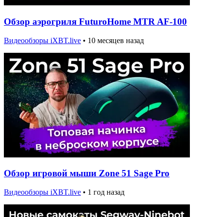
Обзор аэрогриля FuturoHome MTR AF-100
Видеообзоры iXBT.live
•
10 месяцев назад
Обзор игровой мыши Zone 51 Sage Pro
Видеообзоры iXBT.live
•
1 год назад