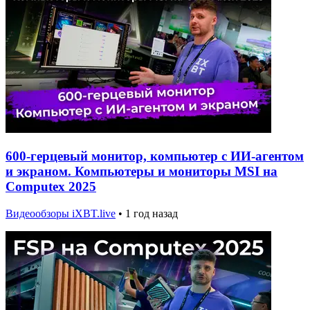
600-герцевый монитор, компьютер с ИИ-агентом
и экраном. Компьютеры и мониторы MSI на
Computex 2025
Видеообзоры iXBT.live
•
1 год назад