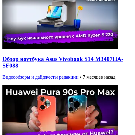
Обзор ноутбука Asus Vivobook S14 M3407HA-
SF088
Видеообзоры и дайджесты редакции
•
7 месяцев назад