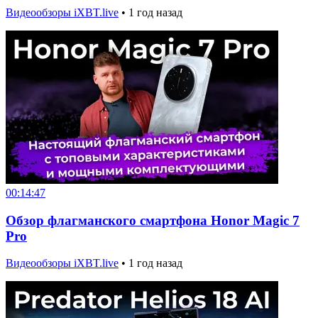
Видеообзоры iXBT.live
•
1 год назад
00:14:47
Обзор флагманского смартфона Honor Magic 7
Pro
Видеообзоры iXBT.live
•
1 год назад