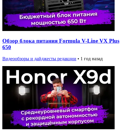
Обзор блока питания Formula V-Line VX Plus
650
Видеообзоры и дайджесты редакции
•
1 год назад