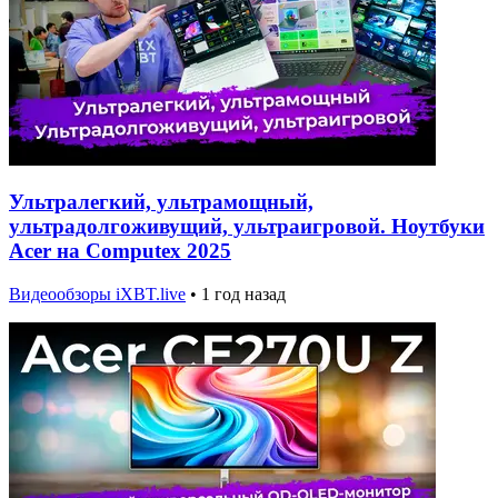
Ультралегкий, ультрамощный,
ультрадолгоживущий, ультраигровой. Ноутбуки
Acer на Computex 2025
Видеообзоры iXBT.live
•
1 год назад