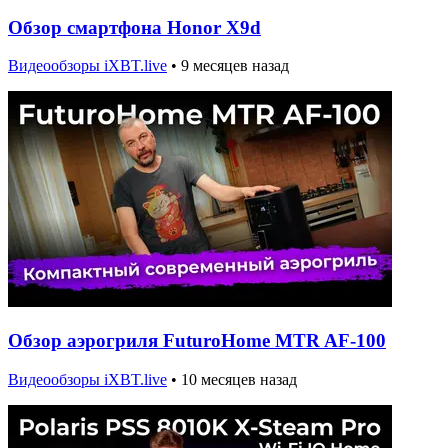
Обзор смартфона Honor X9d
Видеообзоры iXBT.live
•
9 месяцев назад
Обзор аэрогриля FuturoHome MTR AF-100
Видеообзоры iXBT.live
•
10 месяцев назад