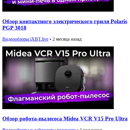
Обзор контактного электрического гриля Polaris
PGP 3018
Видеообзоры iXBT.live
•
2 месяца назад
Обзор робота-пылесоса Midea VCR V15 Pro Ultra
Видеообзоры и дайджесты редакции
•
1 год назад