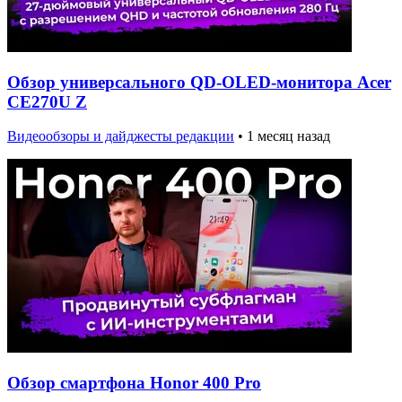
Обзор универсального QD-OLED-монитора Acer
CE270U Z
Видеообзоры и дайджесты редакции
•
1 месяц назад
Обзор смартфона Honor 400 Pro