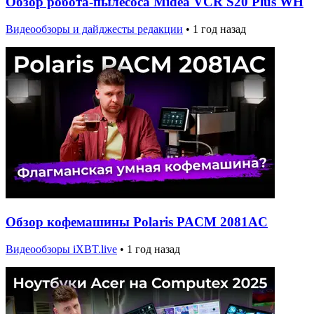
Обзор робота-пылесоса Midea VCR S20 Plus WH
Видеообзоры и дайджесты редакции
•
1 год назад
Обзор кофемашины Polaris PACM 2081AC
Видеообзоры iXBT.live
•
1 год назад