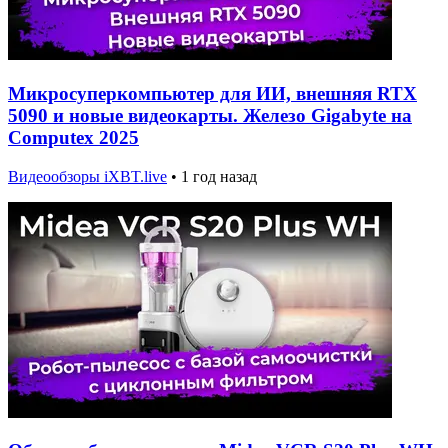
Микросуперкомпьютер для ИИ, внешняя RTX
5090 и новые видеокарты. Железо Gigabyte на
Computex 2025
Видеообзоры iXBT.live
•
1 год назад