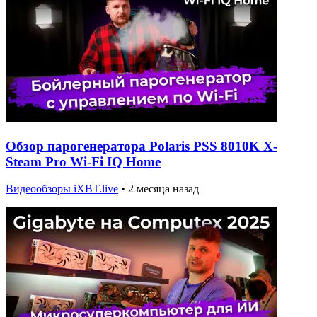
Обзор парогенератора Polaris PSS 8010K X-
Steam Pro Wi-Fi IQ Home
Видеообзоры iXBT.live
•
2 месяца назад