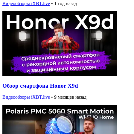
Видеообзоры iXBT.live
•
1 год назад
Обзор смартфона Honor X9d
Видеообзоры iXBT.live
•
9 месяцев назад