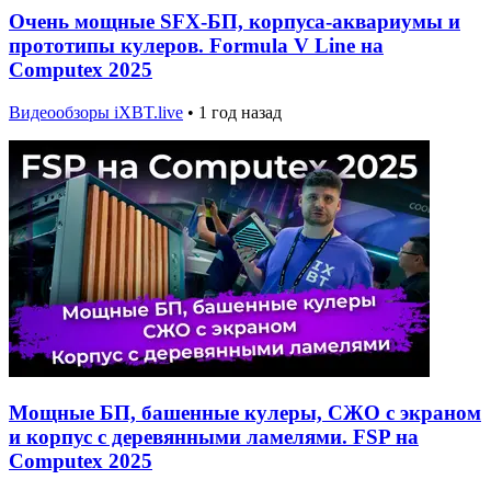
Очень мощные SFX-БП, корпуса-аквариумы и
прототипы кулеров. Formula V Line на
Computex 2025
Видеообзоры iXBT.live
•
1 год назад
Мощные БП, башенные кулеры, СЖО с экраном
и корпус с деревянными ламелями. FSP на
Computex 2025