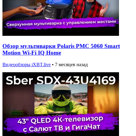
Обзор мультиварки Polaris PMC 5060 Smart
Motion Wi-Fi IQ Home
Видеообзоры iXBT.live
•
7 месяцев назад