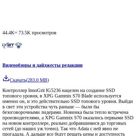
44.4K
=
73.5K
просмотров
Видеообзоры и дайджесты редакции
Скачать
(
283.0 MB
)
Контроллер InnoGrit IG5236 нацелен на создание SSD
топового уровня, в XPG Gammix S70 Blade используется
именно он, и это действительно SSD топового уровня. Выйди
в свет эти устройства чуть раньше — были бы
безоговорочными лидерами. Новинка была тепло встречена
производителями, а XPG Gammix S70 оказались первыми SSD
на новом контроллере, реально добравшимися до торговых
сетей (до наших уж точно). Так что Adata с ней явно не
прогадала. А дальше все будут решать цены и доступность