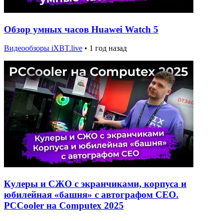
Обзор умных часов Huawei Watch 5
Видеообзоры iXBT.live
•
1 год назад
Кулеры и СЖО с экранчиками, корпуса и
юбилейная «башня» с автографом CEO.
PCCooler на Computex 2025