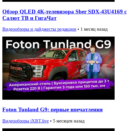
Обзор QLED 4К-телевизора Sber SDX-43U4169 с
Салют ТВ и ГигаЧат
Видеообзоры и дайджесты редакции
•
1 месяц назад
Foton Tunland G9: первые впечатления
Видеообзоры iXBT.live
•
5 месяцев назад