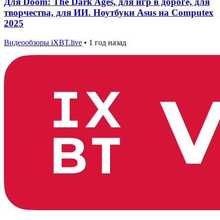
Для Doom: The Dark Ages, для игр в дороге, для
творчества, для ИИ. Ноутбуки Asus на Computex
2025
Видеообзоры iXBT.live
•
1 год назад