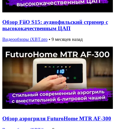
Обзор FiiO S15: аудиофильский стример с
высококачественным ЦАП
Видеообзоры iXBT.pro
•
9 месяцев назад
Обзор аэрогриля FuturoHome MTR AF-300