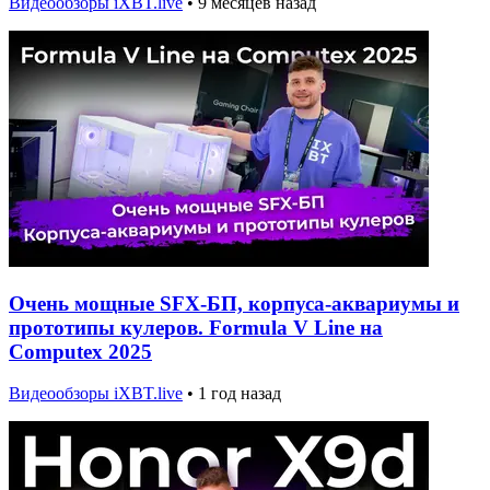
Видеообзоры iXBT.live
•
9 месяцев назад
Очень мощные SFX-БП, корпуса-аквариумы и
прототипы кулеров. Formula V Line на
Computex 2025
Видеообзоры iXBT.live
•
1 год назад