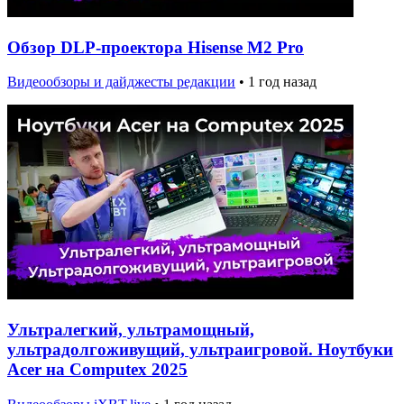
Обзор DLP-проектора Hisense M2 Pro
Видеообзоры и дайджесты редакции
•
1 год назад
Ультралегкий, ультрамощный,
ультрадолгоживущий, ультраигровой. Ноутбуки
Acer на Computex 2025