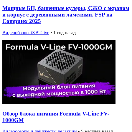
Мощные БП, башенные кулеры, СЖО с экраном
и корпус с деревянными ламелями. FSP на
Computex 2025
Видеообзоры iXBT.live
•
1 год назад
Обзор блока питания Formula V-Line FV-
1000GM
Видеообзоры и дайджесты редакции
•
5 месяцев назад