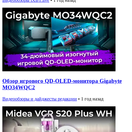
Видеообзоры iXBT.live
•
1 год назад
Обзор игрового QD-OLED-монитора Gigabyte
MO34WQC2
Видеообзоры и дайджесты редакции
•
1 год назад