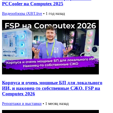
PCCooler на Computex 2025
Видеообзоры iXBT.live
•
1 год назад
Корпуса и очень мощные БП для локального
ИИ, и наконец-то собственные СЖО. FSP на
Computex 2026
Репортажи и выставки
•
1 месяц назад