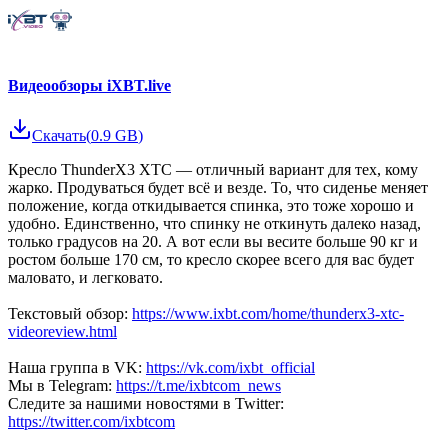
Видеообзоры iXBT.live
Скачать
(
0.9 GB
)
Кресло ThunderX3 XTC — отличный вариант для тех, кому
жарко. Продуваться будет всё и везде. То, что сиденье меняет
положение, когда откидывается спинка, это тоже хорошо и
удобно. Единственно, что спинку не откинуть далеко назад,
только градусов на 20. А вот если вы весите больше 90 кг и
ростом больше 170 см, то кресло скорее всего для вас будет
маловато, и легковато.
Текстовый обзор:
https://www.ixbt.com/home/thunderx3-xtc-
videoreview.html
Наша группа в VK:
https://vk.com/ixbt_official
Мы в Telegram:
https://t.me/ixbtcom_news
Следите за нашими новостями в Twitter:
https://twitter.com/ixbtcom