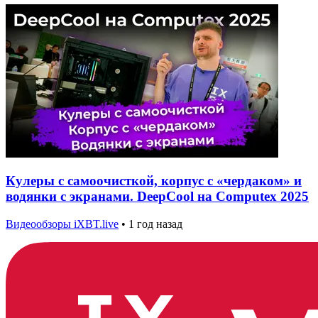
Кулеры с самоочисткой, корпус с «чердаком» и
водянки с экранами. DeepCool на Computex 2025
Видеообзоры iXBT.live
•
1 год назад