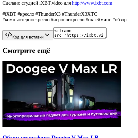
Сделано студией iXBT.video для
http://www.ixbt.com
#iXBT #кресло #ThunderX3 #ThunderX3XTC
#компьютерноекресло #игровоекресло #пкгейминг #обзор
Код для вставки
Смотрите ещё
Обзор смартфона Doogee V Max LR