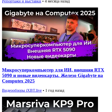
Репортажи и выставки
•
4 месяца назад
Микросуперкомпьютер для ИИ, внешняя RTX
5090 и новые видеокарты. Железо Gigabyte на
Computex 2025
Видеообзоры iXBT.live
•
1 год назад