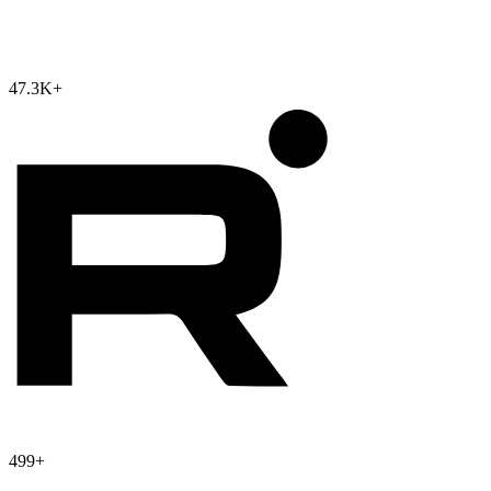
47.3K
+
499
+