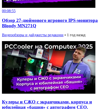
00:08:55
Обзор 27-дюймового игрового IPS-монитора
Bloody MN271Q
Видеообзоры и дайджесты редакции
•
1 год назад
Кулеры и СЖО с экранчиками, корпуса и
юбилейная «башня» с автографом CEO.