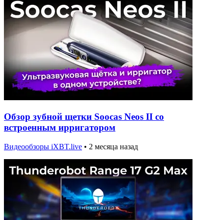
Обзор зубной щетки Soocas Neos II со
встроенным ирригатором
Видеообзоры iXBT.live
•
2 месяца назад