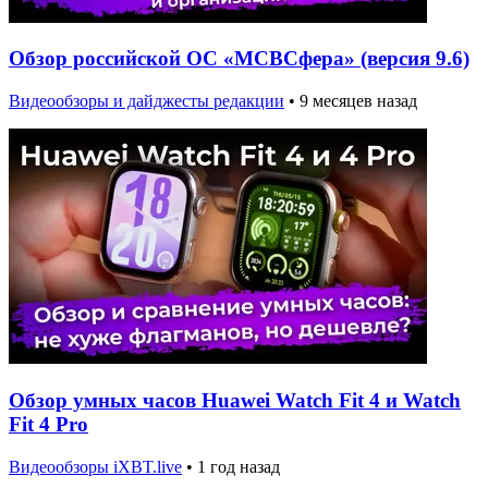
Обзор российской ОС «МСВСфера» (версия 9.6)
Видеообзоры и дайджесты редакции
•
9 месяцев назад
Обзор умных часов Huawei Watch Fit 4 и Watch
Fit 4 Pro
Видеообзоры iXBT.live
•
1 год назад