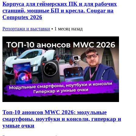
Корпуса для геймерских ПК и для рабочих
станций, мощные БП и кресла. Cougar на
Computex 2026
Репортажи и выставки
•
1 месяц назад
Топ-10 анонсов MWC 2026: модульные
смартфоны, ноутбуки и консоли, гиперкар и
умные очки