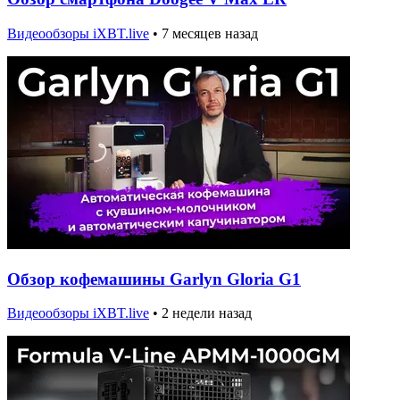
Видеообзоры iXBT.live
•
7 месяцев назад
Обзор кофемашины Garlyn Gloria G1
Видеообзоры iXBT.live
•
2 недели назад